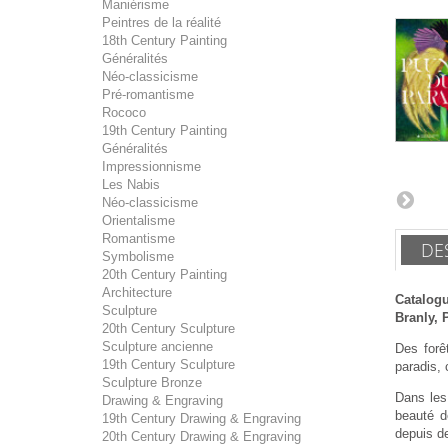
Maniérisme
Peintres de la réalité
18th Century Painting
Généralités
Néo-classicisme
Pré-romantisme
Rococo
19th Century Painting
Généralités
Impressionnisme
Les Nabis
Néo-classicisme
Orientalisme
Romantisme
DE
Symbolisme
20th Century Painting
Architecture
Catalog
Sculpture
Branly, 
20th Century Sculpture
Sculpture ancienne
Des forê
19th Century Sculpture
paradis, 
Sculpture Bronze
Dans les 
Drawing & Engraving
beauté de
19th Century Drawing & Engraving
depuis de
20th Century Drawing & Engraving