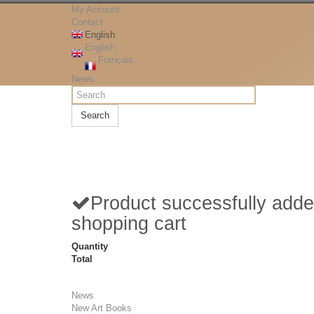
My Account
Contact
English
English
Français
News
Search
Product successfully adde
shopping cart
Quantity
Total
News
New Art Books