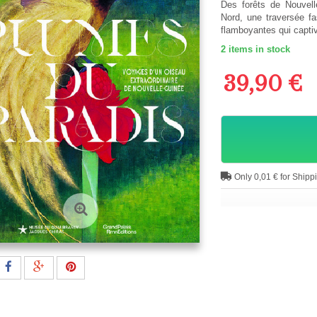
Des forêts de Nouvell
Nord, une traversée fa
flamboyantes qui capti
2
items in stock
39,90 €
Only 0,01 € for Shipp