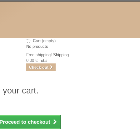
Cart
(empty)
No products
Free shipping!
Shipping
0,00 €
Total
Check out
 your cart.
Proceed to checkout