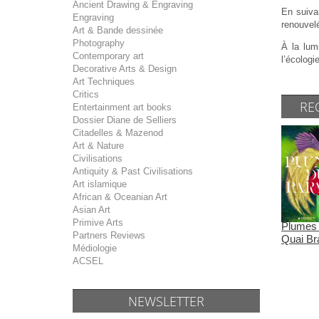
Ancient Drawing & Engraving
En suiva
Engraving
renouvelé
Art & Bande dessinée
Photography
À la lumi
Contemporary art
l’écologi
Decorative Arts & Design
Art Techniques
Critics
RE
Entertainment art books
Dossier Diane de Selliers
Citadelles & Mazenod
Art & Nature
Civilisations
Antiquity & Past Civilisations
Art islamique
African & Oceanian Art
Asian Art
Primive Arts
Plumes 
Partners Reviews
Quai Br
Médiologie
ACSEL
NEWSLETTER