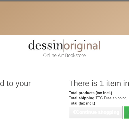
Online Art Bookstore
d to your
There is 1 item in
Total products (tax incl.)
Total shipping TTC
Free shipping!
Total (tax incl.)
Continue shopping