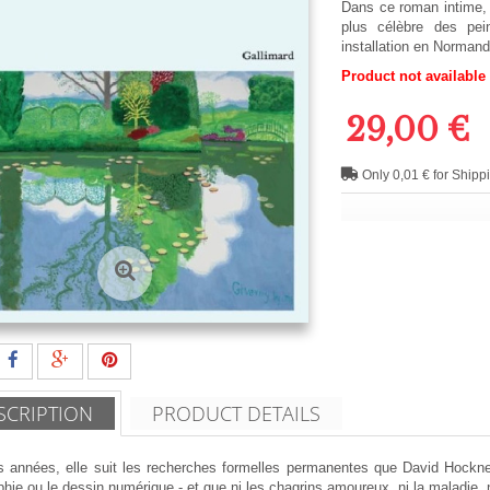
Dans ce roman intime, 
plus célèbre des pe
installation en Normand
Product not available
29,00 €
Only 0,01 € for Shipp
SCRIPTION
PRODUCT DETAILS
es années, elle suit les recherches formelles permanentes que David Hockney 
hie ou le dessin numérique - et que ni les chagrins amoureux, ni la maladie, ni 