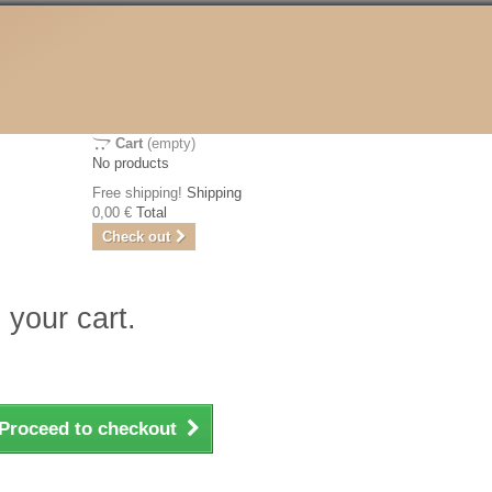
Cart
(empty)
No products
Free shipping!
Shipping
0,00 €
Total
Check out
 your cart.
Proceed to checkout