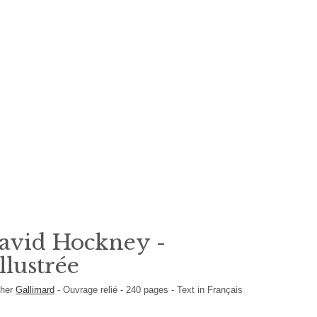
avid Hockney -
llustrée
sher
Gallimard
-
Ouvrage relié
-
240
pages -
Text in
Français