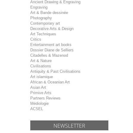
Ancient Drawing & Engraving
Engraving
Art & Bande dessinée
Photography
Contemporary art
Decorative Arts & Design
Art Techniques
Critics
Entertainment art books
Dossier Diane de Selliers
Citadelles & Mazenod
Art & Nature
Civilisations
Antiquity & Past Civilisations
Art islamique
African & Oceanian Art
Asian Art
Primive Arts
Partners Reviews
Médiologie
ACSEL
NEWSLETTER