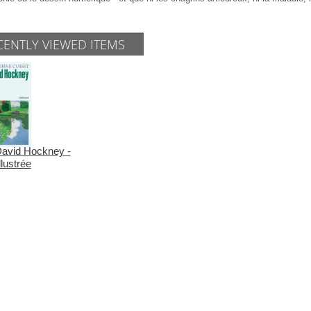
CENTLY VIEWED ITEMS
David Hockney -
llustrée