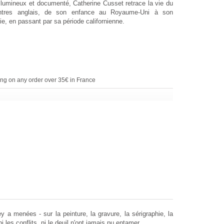
lumineux et documenté, Catherine Cusset retrace la vie du
intres anglais, de son enfance au Royaume-Uni à son
ie, en passant par sa période californienne.
ing on any order over 35€ in France
a menées - sur la peinture, la gravure, la sérigraphie, la
les conflits, ni le deuil n'ont jamais pu entamer.