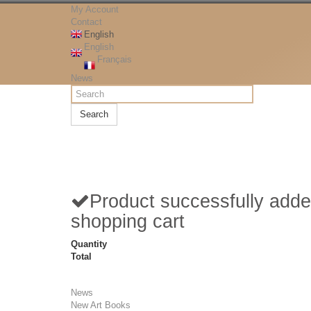
My Account
Contact
English
English
Français
News
Search
Product successfully adde
shopping cart
Quantity
Total
News
New Art Books