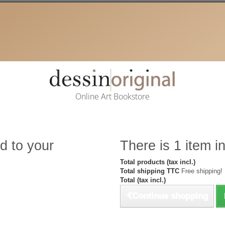
Online Art Bookstore
d to your
There is 1 item in
Total products (tax incl.)
Total shipping TTC
Free shipping!
Total (tax incl.)
Continue shopping