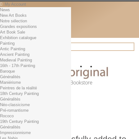
My Account
News
Contact
New Art Books
English
Notre sélection
English
Grandes expositions
Français
Art Book Sale
News
Exhibition catalogue
Painting
Antic Painting
Ancient Painting
Search
Medieval Painting
16th - 17th Painting
Baroque
Généralités
Online Art Bookstore
Maniérisme
Peintres de la réalité
Cart
(empty)
18th Century Painting
No products
Généralités
Néo-classicisme
Free shipping!
Shipping
Pré-romantisme
0,00 €
Total
Rococo
Check out
19th Century Painting
Généralités
Impressionnisme
Les Nabis