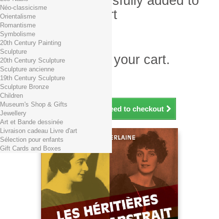
Product successfully added to
Néo-classicisme
your shopping cart
Orientalisme
Romantisme
Quantity
Symbolisme
Total
20th Century Painting
Sculpture
There is 1 item in your cart.
20th Century Sculpture
Sculpture ancienne
Total products (tax incl.)
19th Century Sculpture
Total shipping TTC
Free shipping!
Sculpture Bronze
Total (tax incl.)
Children
Museum's Shop & Gifts
Continue shopping
Proceed to checkout
Jewellery
Art et Bande dessinée
Livraison cadeau Livre d'art
Sélection pour enfants
Gift Cards and Boxes