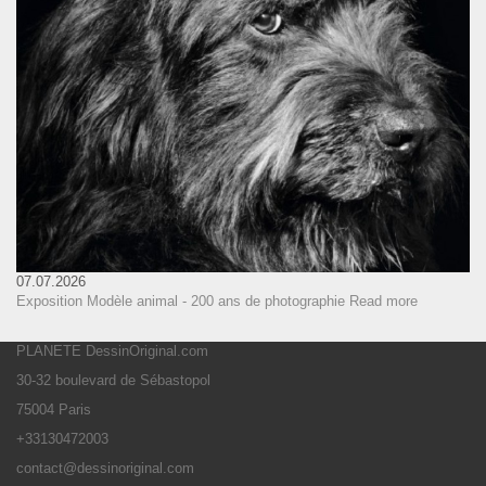
07.07.2026
Exposition Modèle animal - 200 ans de photographie
Read more
PLANETE DessinOriginal.com
30-32 boulevard de Sébastopol
75004 Paris
+33130472003
contact@dessinoriginal.com