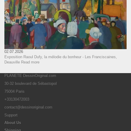
02.07.2026
Exposition Raoul Dufy, la mélodie du bonheur - Les Franciscaines,
Deauville
Read more
PLANETE DessinOriginal.com
30-32 boulevard de Sébastopol
75004 Paris
+33130472003
contact@dessinoriginal.com
Support
About Us
Shipping