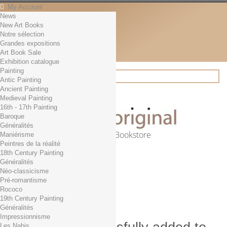
My Account
News
Contact
New Art Books
English
Notre sélection
English
Grandes expositions
Français
Art Book Sale
News
Exhibition catalogue
Painting
Antic Painting
Ancient Painting
Search
Medieval Painting
16th - 17th Painting
Baroque
Généralités
Online Art Bookstore
Maniérisme
Peintres de la réalité
Cart
(empty)
18th Century Painting
No products
Généralités
Néo-classicisme
Free shipping!
Shipping
Pré-romantisme
0,00 €
Total
Rococo
Check out
19th Century Painting
Généralités
Impressionnisme
Les Nabis