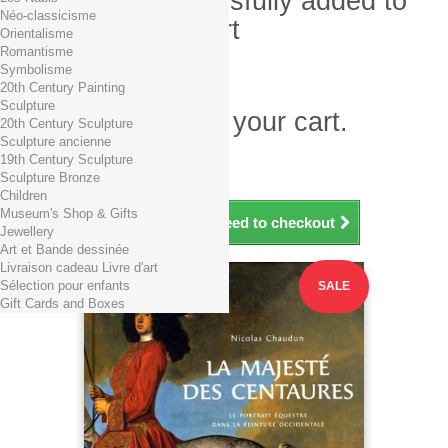
Product successfully added to
Néo-classicisme
your shopping cart
Orientalisme
Romantisme
Quantity
Symbolisme
Total
20th Century Painting
Sculpture
There is 1 item in your cart.
20th Century Sculpture
Sculpture ancienne
Total products (tax incl.)
19th Century Sculpture
Total shipping TTC
Free shipping!
Sculpture Bronze
Total (tax incl.)
Children
Museum's Shop & Gifts
Continue shopping
Proceed to checkout
Jewellery
Art et Bande dessinée
Livraison cadeau Livre d'art
Sélection pour enfants
SALE
Gift Cards and Boxes