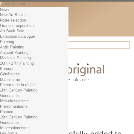
My Account
News
Contact
New Art Books
English
Notre sélection
English
Grandes expositions
Français
Art Book Sale
News
Exhibition catalogue
Painting
Antic Painting
Ancient Painting
Search
Medieval Painting
16th - 17th Painting
Baroque
Généralités
Online Art Bookstore
Maniérisme
Peintres de la réalité
Cart
(empty)
18th Century Painting
No products
Généralités
Néo-classicisme
Free shipping!
Shipping
Pré-romantisme
0,00 €
Total
Rococo
Check out
19th Century Painting
Généralités
Impressionnisme
Les Nabis