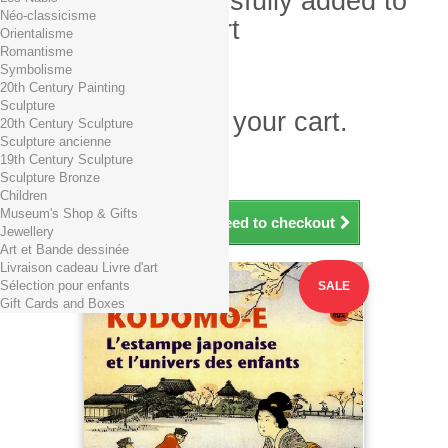
Product successfully added to
Néo-classicisme
your shopping cart
Orientalisme
Romantisme
Quantity
Symbolisme
Total
20th Century Painting
Sculpture
There is 1 item in your cart.
20th Century Sculpture
Sculpture ancienne
Total products (tax incl.)
19th Century Sculpture
Total shipping TTC
Free shipping!
Sculpture Bronze
Total (tax incl.)
Children
Museum's Shop & Gifts
Continue shopping
Proceed to checkout
Jewellery
Art et Bande dessinée
Livraison cadeau Livre d'art
Sélection pour enfants
SALE
Gift Cards and Boxes