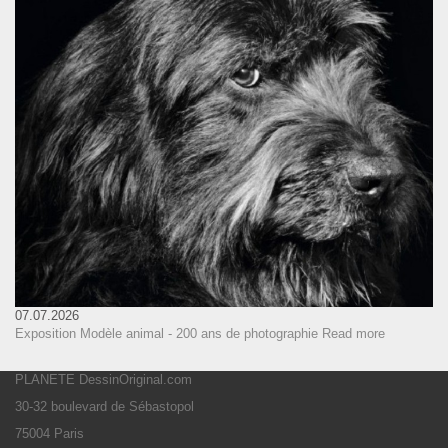
07.07.2026
Exposition Modèle animal - 200 ans de photographie
Read more
PLANETE DessinOriginal.com
30-32 boulevard de Sébastopol
75004 Paris