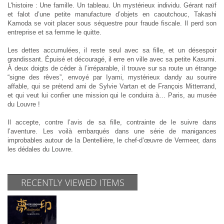
L'histoire : Une famille. Un tableau. Un mystérieux individu. Gérant naïf
et falot d’une petite manufacture d’objets en caoutchouc, Takashi
Kamoda se voit placer sous séquestre pour fraude fiscale. Il perd son
entreprise et sa femme le quitte.
Les dettes accumulées, il reste seul avec sa fille, et un désespoir
grandissant. Épuisé et découragé, il erre en ville avec sa petite Kasumi.
À deux doigts de céder à l’irréparable, il trouve sur sa route un étrange
“signe des rêves”, envoyé par Iyami, mystérieux dandy au sourire
affable, qui se prétend ami de Sylvie Vartan et de François Mitterrand,
et qui veut lui confier une mission qui le conduira à… Paris, au musée
du Louvre !
Il accepte, contre l’avis de sa fille, contrainte de le suivre dans
l’aventure. Les voilà embarqués dans une série de manigances
improbables autour de la Dentellière, le chef-d’œuvre de Vermeer, dans
les dédales du Louvre.
RECENTLY VIEWED ITEMS