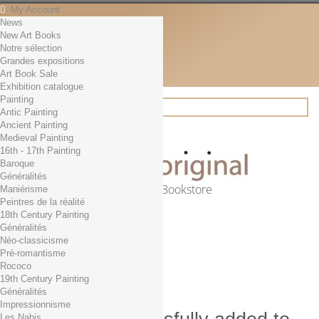
My Account
News
Contact
New Art Books
English
Notre sélection
English
Grandes expositions
Français
Art Book Sale
News
Exhibition catalogue
Painting
Antic Painting
Ancient Painting
Search
Medieval Painting
16th - 17th Painting
Baroque
Généralités
Online Art Bookstore
Maniérisme
Peintres de la réalité
Cart
(empty)
18th Century Painting
No products
Généralités
Néo-classicisme
Free shipping!
Shipping
Pré-romantisme
0,00 €
Total
Rococo
Check out
19th Century Painting
Généralités
Impressionnisme
Les Nabis