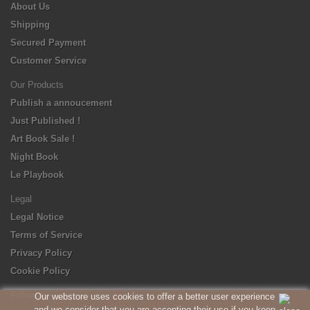
About Us
Shipping
Secured Payment
Customer Service
Our Products
Publish a annoucement
Just Published !
Art Book Sale !
Night Book
Le Playbook
Legal
Legal Notice
Terms of Service
Privacy Policy
Cookie Policy
Follow us
Our webstore uses cookies to offer a better user experience
and we consider that you are accepting their use if you keep