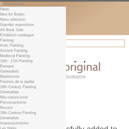
My Account
News
Contact
New Art Books
English
Notre sélection
English
Grandes expositions
Français
Art Book Sale
News
Exhibition catalogue
Painting
Antic Painting
Ancient Painting
Search
Medieval Painting
16th - 17th Painting
Baroque
Généralités
Online Art Bookstore
Maniérisme
Peintres de la réalité
Cart
(empty)
18th Century Painting
No products
Généralités
Néo-classicisme
Free shipping!
Shipping
Pré-romantisme
0,00 €
Total
Rococo
Check out
19th Century Painting
Généralités
Impressionnisme
Les Nabis