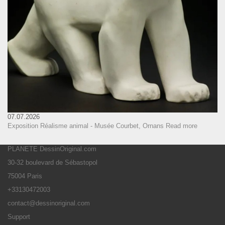
07.07.2026
Exposition Réalisme animal - Musée Courbet, Ornans
Read more
PLANETE DessinOriginal.com
30-32 boulevard de Sébastopol
75004 Paris
+33130472003
contact@dessinoriginal.com
Support