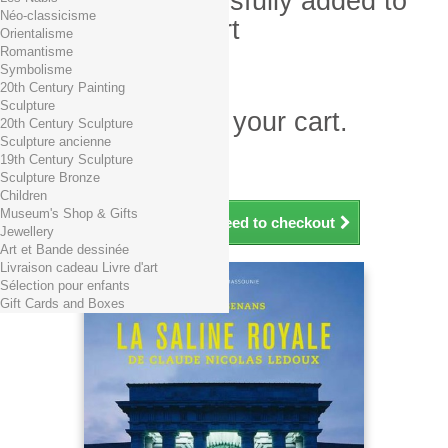
Product successfully added to
Néo-classicisme
your shopping cart
Orientalisme
Romantisme
Quantity
Symbolisme
Total
20th Century Painting
Sculpture
There is 1 item in your cart.
20th Century Sculpture
Sculpture ancienne
Total products (tax incl.)
19th Century Sculpture
Total shipping TTC
Free shipping!
Sculpture Bronze
Total (tax incl.)
Children
Museum's Shop & Gifts
Continue shopping
Proceed to checkout
Jewellery
Art et Bande dessinée
Livraison cadeau Livre d'art
Sélection pour enfants
Gift Cards and Boxes