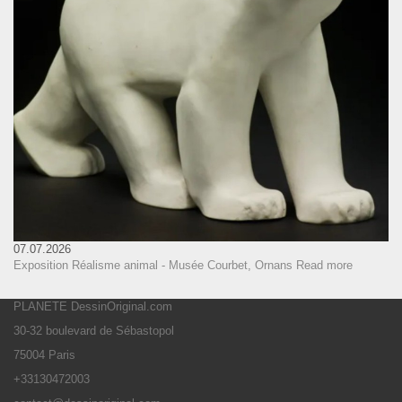
07.07.2026
Exposition Réalisme animal - Musée Courbet, Ornans
Read more
PLANETE DessinOriginal.com
30-32 boulevard de Sébastopol
75004 Paris
+33130472003