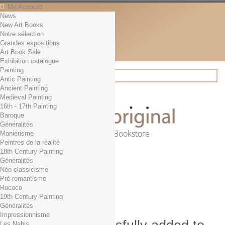
My Account
News
Contact
New Art Books
English
Notre sélection
English
Grandes expositions
Français
Art Book Sale
News
Exhibition catalogue
Painting
Antic Painting
Ancient Painting
Search
Medieval Painting
16th - 17th Painting
Baroque
Généralités
Online Art Bookstore
Maniérisme
Peintres de la réalité
Cart
(empty)
18th Century Painting
No products
Généralités
Néo-classicisme
Free shipping!
Shipping
Pré-romantisme
0,00 €
Total
Rococo
Check out
19th Century Painting
Généralités
Impressionnisme
Les Nabis