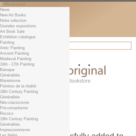
My Account
News
Contact
New Art Books
English
Notre sélection
English
Grandes expositions
Français
Art Book Sale
News
Exhibition catalogue
Painting
Antic Painting
Ancient Painting
Search
Medieval Painting
16th - 17th Painting
Baroque
Généralités
Online Art Bookstore
Maniérisme
Peintres de la réalité
Cart
(empty)
18th Century Painting
No products
Généralités
Néo-classicisme
Free shipping!
Shipping
Pré-romantisme
0,00 €
Total
Rococo
Check out
19th Century Painting
Généralités
Impressionnisme
Les Nabis