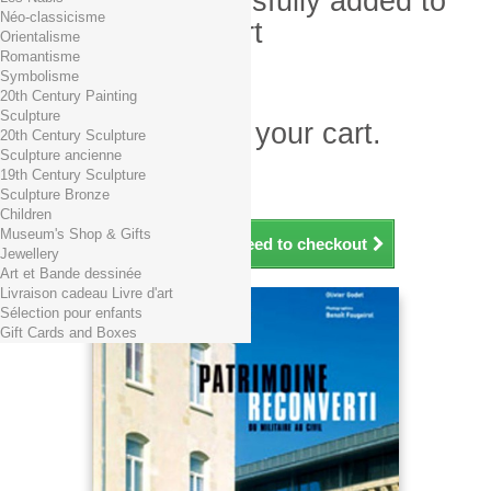
Product successfully added to
Néo-classicisme
your shopping cart
Orientalisme
Romantisme
Quantity
Symbolisme
Total
20th Century Painting
Sculpture
There is 1 item in your cart.
20th Century Sculpture
Sculpture ancienne
Total products (tax incl.)
19th Century Sculpture
Total shipping TTC
Free shipping!
Sculpture Bronze
Total (tax incl.)
Children
Museum's Shop & Gifts
Continue shopping
Proceed to checkout
Jewellery
Art et Bande dessinée
Livraison cadeau Livre d'art
Sélection pour enfants
Gift Cards and Boxes