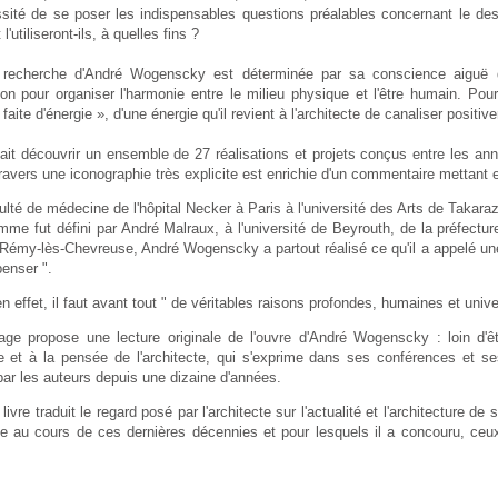
ité de se poser les indispensables questions préalables concernant le desti
'utiliseront-ils, à quelles fins ?
 recherche d'André Wogenscky est déterminée par sa conscience aiguë de
ion pour organiser l'harmonie entre le milieu physique et l'être humain. Pour l
 faite d'énergie », d'une énergie qu'il revient à l'architecte de canaliser positiv
fait découvrir un ensemble de 27 réalisations et projets conçus entre les an
travers une iconographie très explicite est enrichie d'un commentaire mettant
ulté de médecine de l'hôpital Necker à Paris à l'université des Arts de Takar
mme fut défini par André Malraux, à l'université de Beyrouth, de la préfectu
Rémy-lès-Chevreuse, André Wogenscky a partout réalisé ce qu'il a appelé une 
enser ".
en effet, il faut avant tout " de véritables raisons profondes, humaines et unive
age propose une lecture originale de l'ouvre d'André Wogenscky : loin d'êt
 et à la pensée de l'architecte, qui s'exprime dans ses conférences et se
par les auteurs depuis une dizaine d'années.
 livre traduit le regard posé par l'architecte sur l'actualité et l'architecture
ale au cours de ces dernières décennies et pour lesquels il a concouru, ceu