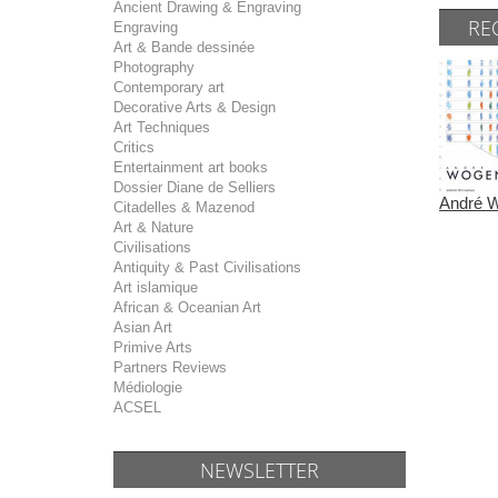
Ancient Drawing & Engraving
RE
Engraving
Art & Bande dessinée
Photography
Contemporary art
Decorative Arts & Design
Art Techniques
Critics
Entertainment art books
Dossier Diane de Selliers
André 
Citadelles & Mazenod
Art & Nature
Civilisations
Antiquity & Past Civilisations
Art islamique
African & Oceanian Art
Asian Art
Primive Arts
Partners Reviews
Médiologie
ACSEL
NEWSLETTER