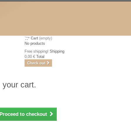
Cart
(empty)
No products
Free shipping!
Shipping
0,00 €
Total
Check out
 your cart.
Proceed to checkout