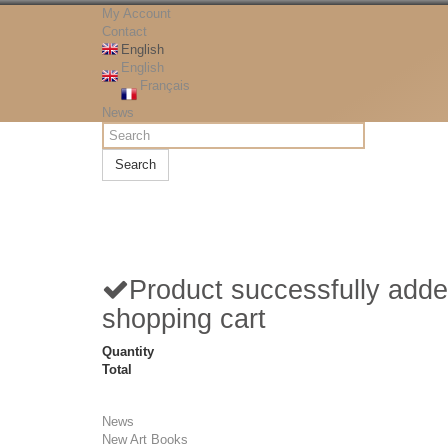
My Account
Contact
English
English
Français
News
Search
Product successfully adde
shopping cart
Quantity
Total
News
New Art Books