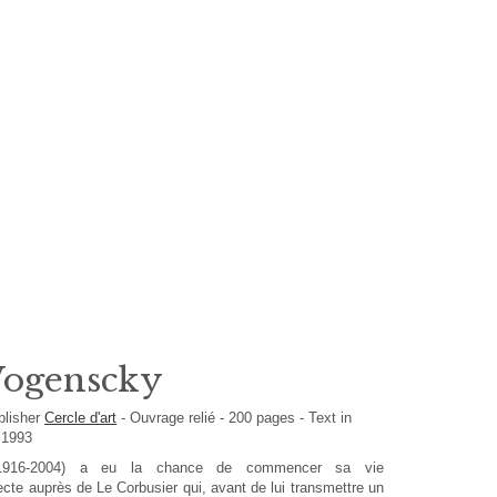
ogenscky
blisher
Cercle d'art
-
Ouvrage relié
-
200
pages -
Text in
 1993
1916-2004) a eu la chance de commencer sa vie
tecte auprès de Le Corbusier qui, avant de lui transmettre un