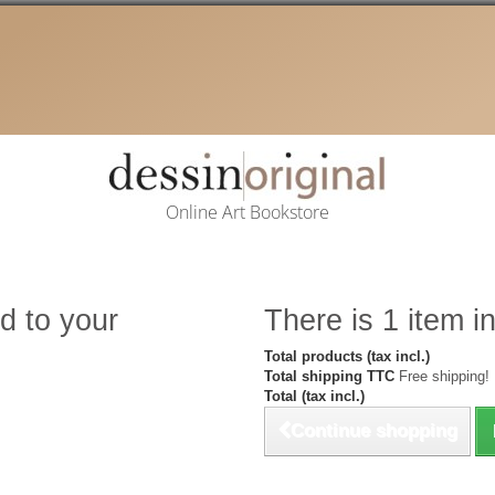
Online Art Bookstore
d to your
There is 1 item in
Total products (tax incl.)
Total shipping TTC
Free shipping!
Total (tax incl.)
Continue shopping