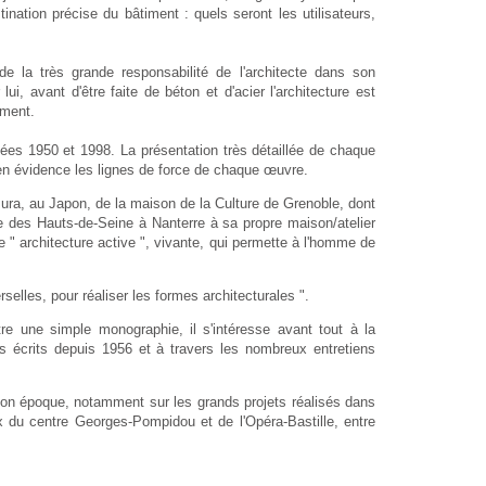
nation précise du bâtiment : quels seront les utilisateurs,
 la très grande responsabilité de l'architecte dans son
ui, avant d'être faite de béton et d'acier l'architecture est
ement.
nées 1950 et 1998. La présentation très détaillée de chaque
 en évidence les lignes de force de chaque œuvre.
azura, au Japon, de la maison de la Culture de Grenoble, dont
re des Hauts-de-Seine à Nanterre à sa propre maison/atelier
" architecture active ", vivante, qui permette à l'homme de
rselles, pour réaliser les formes architecturales ".
re une simple monographie, il s'intéresse avant tout à la
s écrits depuis 1956 et à travers les nombreux entretiens
 de son époque, notamment sur les grands projets réalisés dans
x du centre Georges-Pompidou et de l'Opéra-Bastille, entre