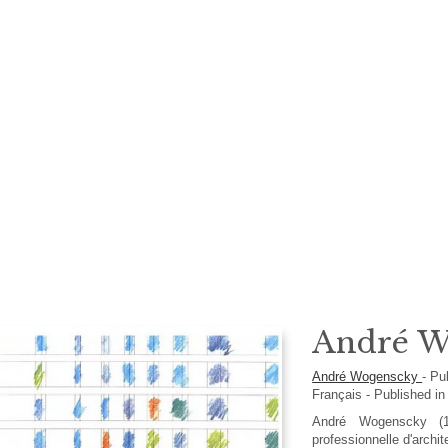
André W
André Wogenscky
-
Pu
Français
- Published in
André Wogenscky (
professionnelle d'archi