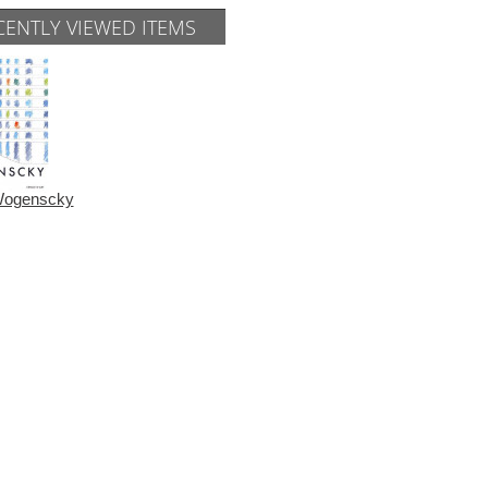
CENTLY VIEWED ITEMS
Wogenscky