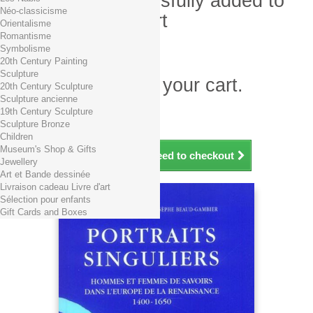
Product successfully added to
Néo-classicisme
your shopping cart
Orientalisme
Romantisme
Quantity
Symbolisme
Total
20th Century Painting
Sculpture
There is 1 item in your cart.
20th Century Sculpture
Sculpture ancienne
Total products (tax incl.)
19th Century Sculpture
Total shipping TTC
Free shipping!
Sculpture Bronze
Total (tax incl.)
Children
Museum's Shop & Gifts
Continue shopping
Proceed to checkout
Jewellery
Art et Bande dessinée
Livraison cadeau Livre d'art
Sélection pour enfants
Gift Cards and Boxes