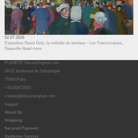
02.07.2026
Exposition Raoul Dufy, la mélodie du bonheur - Les Franciscaines,
Deauville
Read more
PLANETE DessinOriginal.com
30-32 boulevard de Sébastopol
75004 Paris
+33130472003
contact@dessinoriginal.com
Support
About Us
Shipping
Secured Payment
Customer Service