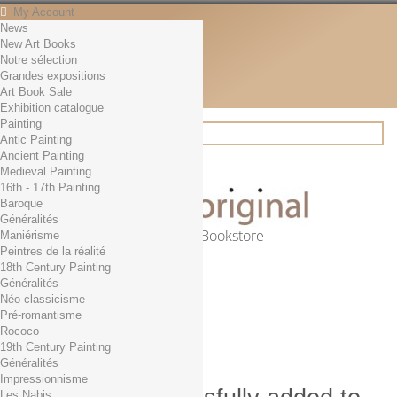
My Account
News
Contact
New Art Books
English
Notre sélection
English
Grandes expositions
Français
Art Book Sale
News
Exhibition catalogue
Painting
Antic Painting
Ancient Painting
Search
Medieval Painting
16th - 17th Painting
Baroque
Généralités
Online Art Bookstore
Maniérisme
Peintres de la réalité
Cart
(empty)
18th Century Painting
No products
Généralités
Néo-classicisme
Free shipping!
Shipping
Pré-romantisme
0,00 €
Total
Rococo
Check out
19th Century Painting
Généralités
Impressionnisme
Les Nabis