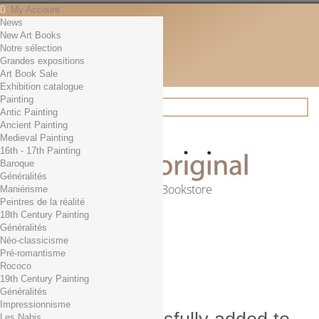
My Account
News
Contact
New Art Books
English
Notre sélection
English
Grandes expositions
Français
Art Book Sale
News
Exhibition catalogue
Painting
Antic Painting
Ancient Painting
Search
Medieval Painting
16th - 17th Painting
Baroque
Généralités
Online Art Bookstore
Maniérisme
Peintres de la réalité
Cart
(empty)
18th Century Painting
No products
Généralités
Néo-classicisme
Free shipping!
Shipping
Pré-romantisme
0,00 €
Total
Rococo
Check out
19th Century Painting
Généralités
Impressionnisme
Les Nabis