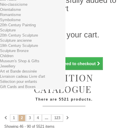
Product successfully added to
Néo-classicisme
your shopping cart
Orientalisme
Romantisme
Quantity
Symbolisme
Total
20th Century Painting
Sculpture
There is 1 item in your cart.
20th Century Sculpture
Sculpture ancienne
Total products (tax incl.)
19th Century Sculpture
Total shipping TTC
Free shipping!
Sculpture Bronze
Total (tax incl.)
Children
Museum's Shop & Gifts
Continue shopping
Proceed to checkout
Jewellery
Art et Bande dessinée
EXHIBITION
Livraison cadeau Livre d'art
Sélection pour enfants
CATALOGUE
Gift Cards and Boxes
There are 5521 products.
1
2
3
4
...
123
Showing 46 - 90 of 5521 items