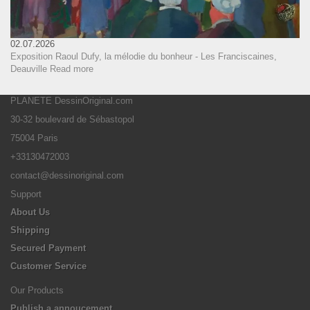
02.07.2026
Exposition Raoul Dufy, la mélodie du bonheur - Les Franciscaines,
Deauville
Read more
PLANETE DessinOriginal.com
30-32 boulevard de Sébastopol
75004 Paris
+33130472003
contact@dessinoriginal.com
Support
About Us
Shipping
Secured Payment
Customer Service
Our Products
Publish a annoucement