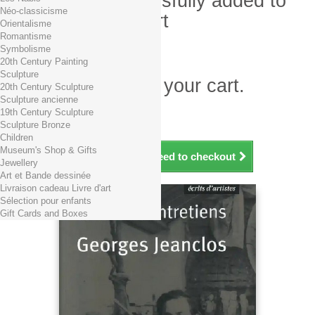
Product successfully added to
Néo-classicisme
your shopping cart
Orientalisme
Romantisme
Quantity
Symbolisme
Total
20th Century Painting
Sculpture
There is 1 item in your cart.
20th Century Sculpture
Sculpture ancienne
Total products (tax incl.)
19th Century Sculpture
Total shipping TTC
Free shipping!
Sculpture Bronze
Total (tax incl.)
Children
Museum's Shop & Gifts
Continue shopping
Proceed to checkout
Jewellery
Art et Bande dessinée
Livraison cadeau Livre d'art
Sélection pour enfants
Gift Cards and Boxes