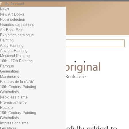
My Account
News
Contact
New Art Books
English
Notre sélection
English
Grandes expositions
Français
Art Book Sale
News
Exhibition catalogue
Painting
Antic Painting
Ancient Painting
Search
Medieval Painting
16th - 17th Painting
Baroque
Généralités
Online Art Bookstore
Maniérisme
Peintres de la réalité
Cart
(empty)
18th Century Painting
No products
Généralités
Néo-classicisme
Free shipping!
Shipping
Pré-romantisme
0,00 €
Total
Rococo
Check out
19th Century Painting
Généralités
Impressionnisme
Les Nabis