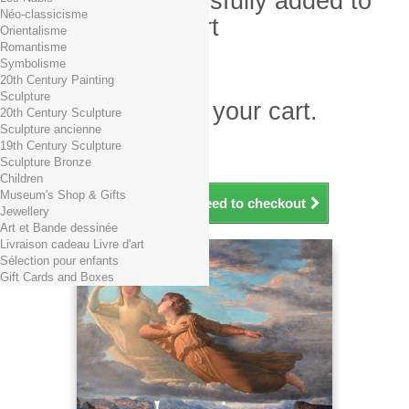
Product successfully added to
Néo-classicisme
your shopping cart
Orientalisme
Romantisme
Quantity
Symbolisme
Total
20th Century Painting
Sculpture
There is 1 item in your cart.
20th Century Sculpture
Sculpture ancienne
Total products (tax incl.)
19th Century Sculpture
Total shipping TTC
Free shipping!
Sculpture Bronze
Total (tax incl.)
Children
Museum's Shop & Gifts
Continue shopping
Proceed to checkout
Jewellery
Art et Bande dessinée
Livraison cadeau Livre d'art
Sélection pour enfants
Gift Cards and Boxes