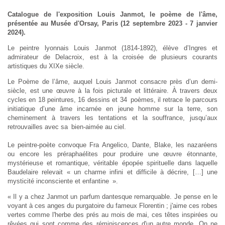
Catalogue de l'exposition Louis Janmot, le poème de l'âme,
présentée au Musée d'Orsay, Paris (12 septembre 2023 - 7 janvier
2024).
Le peintre lyonnais Louis Janmot (1814-1892), élève d’Ingres et
admirateur de Delacroix, est à la croisée de plusieurs courants
artistiques du XIXe siècle.
Le Poème de l’âme, auquel Louis Janmot consacre près d’un demi-
siècle, est une œuvre à la fois picturale et littéraire. À travers deux
cycles en 18 peintures, 16 dessins et 34 poèmes, il retrace le parcours
initiatique d’une âme incarnée en jeune homme sur la terre, son
cheminement à travers les tentations et la souffrance, jusqu’aux
retrouvailles avec sa bien-aimée au ciel.
Le peintre-poète convoque Fra Angelico, Dante, Blake, les nazaréens
ou encore les préraphaélites pour produire une œuvre étonnante,
mystérieuse et romantique, véritable épopée spirituelle dans laquelle
Baudelaire relevait « un charme infini et difficile à décrire, […] une
mysticité inconsciente et enfantine ».
« Il y a chez Janmot un parfum dantesque remarquable. Je pense en le
voyant à ces anges du purgatoire du fameux Florentin ; j'aime ces robes
vertes comme l'herbe des prés au mois de mai, ces têtes inspirées ou
rêvées qui sont comme des réminiscences d'un autre monde. On ne