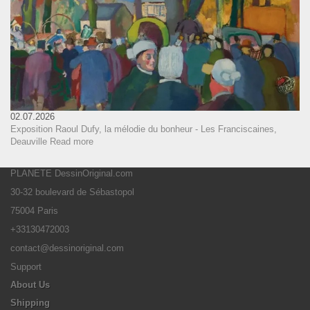
02.07.2026
Exposition Raoul Dufy, la mélodie du bonheur - Les Franciscaines,
Deauville
Read more
PLANETE DessinOriginal.com
30-32 boulevard de Sébastopol
75004 Paris
+33130472003
contact@dessinoriginal.com
Support
About Us
Shipping