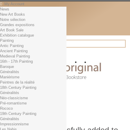
My Account
News
Contact
New Art Books
English
Notre sélection
English
Grandes expositions
Français
Art Book Sale
News
Exhibition catalogue
Painting
Antic Painting
Ancient Painting
Search
Medieval Painting
16th - 17th Painting
Baroque
Généralités
Online Art Bookstore
Maniérisme
Peintres de la réalité
Cart
(empty)
18th Century Painting
No products
Généralités
Néo-classicisme
Free shipping!
Shipping
Pré-romantisme
0,00 €
Total
Rococo
Check out
19th Century Painting
Généralités
Impressionnisme
Les Nabis