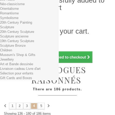
Product successfully added to
Néo-classicisme
your shopping cart
Orientalisme
Romantisme
Quantity
Symbolisme
Total
20th Century Painting
Sculpture
There is 1 item in your cart.
20th Century Sculpture
Sculpture ancienne
Total products (tax incl.)
19th Century Sculpture
Total shipping TTC
Free shipping!
Sculpture Bronze
Total (tax incl.)
Children
Museum's Shop & Gifts
Continue shopping
Proceed to checkout
Jewellery
Art et Bande dessinée
CATALOGUES
Livraison cadeau Livre d'art
Sélection pour enfants
RAISONNÉS
Gift Cards and Boxes
There are 186 products.
1
2
3
4
5
Showing 136 - 180 of 186 items