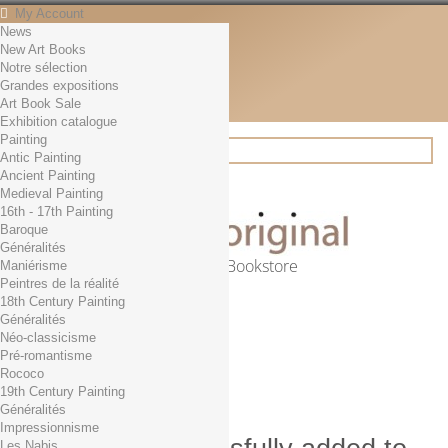
My Account
News
Contact
New Art Books
English
Notre sélection
English
Grandes expositions
Français
Art Book Sale
News
Exhibition catalogue
Painting
Antic Painting
Ancient Painting
Search
Medieval Painting
16th - 17th Painting
Baroque
Généralités
Online Art Bookstore
Maniérisme
Peintres de la réalité
Cart
(empty)
18th Century Painting
No products
Généralités
Néo-classicisme
Free shipping!
Shipping
Pré-romantisme
0,00 €
Total
Rococo
Check out
19th Century Painting
Généralités
Impressionnisme
Les Nabis