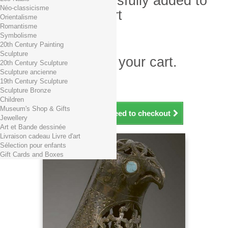
Product successfully added to
Néo-classicisme
your shopping cart
Orientalisme
Romantisme
Quantity
Symbolisme
Total
20th Century Painting
Sculpture
There is 1 item in your cart.
20th Century Sculpture
Sculpture ancienne
Total products (tax incl.)
19th Century Sculpture
Total shipping TTC
Free shipping!
Sculpture Bronze
Total (tax incl.)
Children
Museum's Shop & Gifts
Continue shopping
Proceed to checkout
Jewellery
Art et Bande dessinée
Livraison cadeau Livre d'art
Sélection pour enfants
Gift Cards and Boxes