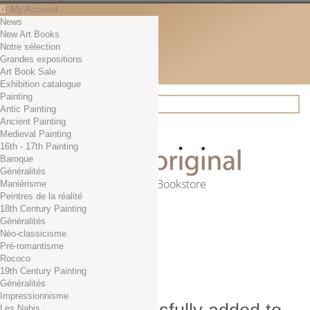
My Account
News
Contact
New Art Books
English
Notre sélection
English
Grandes expositions
Français
Art Book Sale
News
Exhibition catalogue
Painting
Antic Painting
Ancient Painting
Search
Medieval Painting
16th - 17th Painting
Baroque
Généralités
Online Art Bookstore
Maniérisme
Peintres de la réalité
Cart
(empty)
18th Century Painting
No products
Généralités
Néo-classicisme
Free shipping!
Shipping
Pré-romantisme
0,00 €
Total
Rococo
Check out
19th Century Painting
Généralités
Impressionnisme
Les Nabis