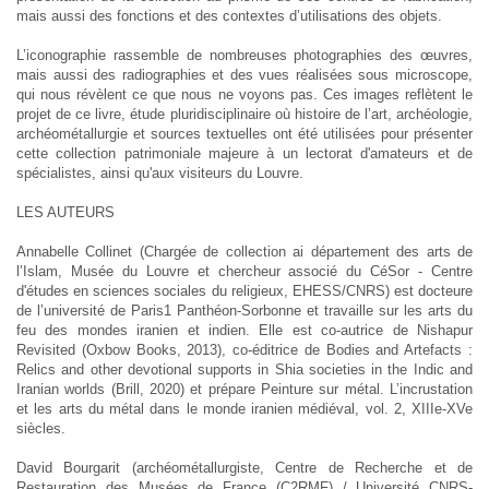
mais aussi des fonctions et des contextes d’utilisations des objets.
L’iconographie rassemble de nombreuses photographies des œuvres,
mais aussi des radiographies et des vues réalisées sous microscope,
qui nous révèlent ce que nous ne voyons pas. Ces images reflètent le
projet de ce livre, étude pluridisciplinaire où histoire de l’art, archéologie,
archéométallurgie et sources textuelles ont été utilisées pour présenter
cette collection patrimoniale majeure à un lectorat d'amateurs et de
spécialistes, ainsi qu'aux visiteurs du Louvre.
LES AUTEURS
Annabelle Collinet (Chargée de collection ai département des arts de
l’Islam, Musée du Louvre et chercheur associé du CéSor - Centre
d'études en sciences sociales du religieux, EHESS/CNRS) est docteure
de l’université de Paris1 Panthéon-Sorbonne et travaille sur les arts du
feu des mondes iranien et indien. Elle est co-autrice de Nishapur
Revisited (Oxbow Books, 2013), co-éditrice de Bodies and Artefacts :
Relics and other devotional supports in Shia societies in the Indic and
Iranian worlds (Brill, 2020) et prépare Peinture sur métal. L’incrustation
et les arts du métal dans le monde iranien médiéval, vol. 2, XIIIe-XVe
siècles.
David Bourgarit (archéométallurgiste, Centre de Recherche et de
Restauration des Musées de France (C2RMF) / Université CNRS-