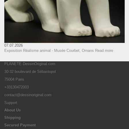
07.07.2026
Exposition Réalisme animal - Musée Courbet, Ornans
Read more
PLANETE DessinOriginal.com
30-32 boulevard de Sébastopol
75004 Paris
+33130472003
contact@dessinoriginal.com
Support
About Us
Shipping
Secured Payment