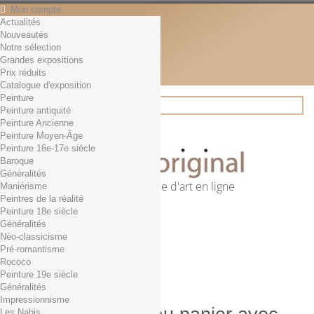
Mon compte
Actualités
Contact
Nouveautés
Français
Notre sélection
English
Grandes expositions
Français
Prix réduits
Actualités
Catalogue d'exposition
Peinture
Peinture antiquité
Peinture Ancienne
Rechercher
Peinture Moyen-Âge
Peinture 16e-17e siècle
Baroque
Généralités
Première librairie d'art en ligne
Maniérisme
Peintres de la réalité
Panier
(vide)
Peinture 18e siècle
Aucun produit
Généralités
Néo-classicisme
0,01€ dès 29€ d'achat
Livraison
Pré-romantisme
0,00 €
Total
Rococo
Commander
Peinture 19e siècle
Généralités
Impressionnisme
Les Nabis