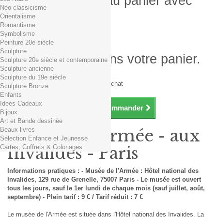
Produit ajouté au panier avec
Néo-classicisme
succès
Orientalisme
Romantisme
Quantité
Symbolisme
Total
Peinture 20e siècle
Sculpture
Il y a 1 produit dans votre panier.
Sculpture 20e siècle et contemporaine
Sculpture ancienne
Total produits TTC
Sculpture du 19e siècle
Frais de port TTC
0,01€ dès 29€ d'achat
Sculpture Bronze
Total TTC
Enfants
Idées Cadeaux
Continuer mes achats
Commander
Bijoux
Art et Bande dessinée
Beaux livres
Musée de l'Armée - aux
Sélection Enfance et Jeunesse
Cartes, Coffrets & Coloriages
Invalides - Paris
Informations pratiques : - Musée de l'Armée : Hôtel national des
Invalides, 129 rue de Grenelle, 75007 Paris - Le musée est ouvert
tous les jours, sauf le 1er lundi de chaque mois (sauf juillet, août,
septembre) - Plein tarif : 9 € / Tarif réduit : 7 €
Le musée de l'Armée est située dans l'Hôtel national des Invalides. La