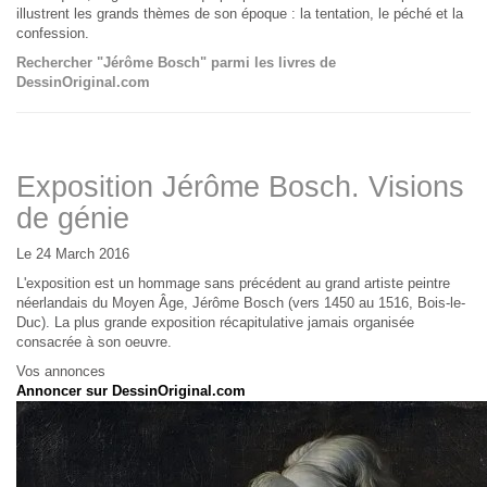
illustrent les grands thèmes de son époque : la tentation, le péché et la
confession.
Rechercher "Jérôme Bosch" parmi les livres de
DessinOriginal.com
Exposition Jérôme Bosch. Visions
de génie
Le 24 March 2016
L'exposition est un hommage sans précédent au grand artiste peintre
néerlandais du Moyen Âge, Jérôme Bosch (vers 1450 au 1516, Bois-le-
Duc). La plus grande exposition récapitulative jamais organisée
consacrée à son oeuvre.
Vos annonces
Annoncer sur DessinOriginal.com