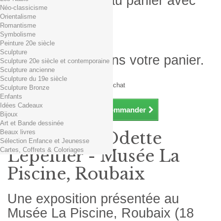
Produit ajouté au panier avec
Néo-classicisme
succès
Orientalisme
Romantisme
Quantité
Symbolisme
Total
Peinture 20e siècle
Sculpture
Il y a 1 produit dans votre panier.
Sculpture 20e siècle et contemporaine
Sculpture ancienne
Total produits TTC
Sculpture du 19e siècle
Frais de port TTC
0,01€ dès 29€ d'achat
Sculpture Bronze
Total TTC
Enfants
Idées Cadeaux
Continuer mes achats
Commander
Bijoux
Art et Bande dessinée
Beaux livres
Exposition Odette
Sélection Enfance et Jeunesse
Cartes, Coffrets & Coloriages
Lepeltier - Musée La
Piscine, Roubaix
Une exposition présentée au
Musée La Piscine, Roubaix (18