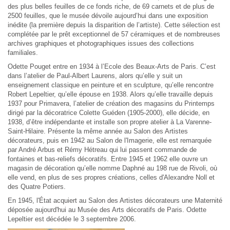
des plus belles feuilles de ce fonds riche, de 69 carnets et de plus de
2500 feuilles, que le musée dévoile aujourd’hui dans une exposition
inédite (la première depuis la disparition de l’artiste). Cette sélection est
complétée par le prêt exceptionnel de 57 céramiques et de nombreuses
archives graphiques et photographiques issues des collections
familiales.
Odette Pouget entre en 1934 à l’Ecole des Beaux-Arts de Paris. C’est
dans l’atelier de Paul-Albert Laurens, alors qu’elle y suit un
enseignement classique en peinture et en sculpture, qu’elle rencontre
Robert Lepeltier, qu’elle épouse en 1938. Alors qu’elle travaille depuis
1937 pour Primavera, l’atelier de création des magasins du Printemps
dirigé par la décoratrice Colette Guéden (1905-2000), elle décide, en
1938, d’être indépendante et installe son propre atelier à La Varenne-
Saint-Hilaire. Présente la même année au Salon des Artistes
décorateurs, puis en 1942 au Salon de l'Imagerie, elle est remarquée
par André Arbus et Rémy Hétreau qui lui passent commande de
fontaines et bas-reliefs décoratifs. Entre 1945 et 1962 elle ouvre un
magasin de décoration qu’elle nomme Daphné au 198 rue de Rivoli, où
elle vend, en plus de ses propres créations, celles d'Alexandre Noll et
des Quatre Potiers.
En 1945, l'État acquiert au Salon des Artistes décorateurs une Maternité
déposée aujourd'hui au Musée des Arts décoratifs de Paris. Odette
Lepeltier est décédée le 3 septembre 2006.