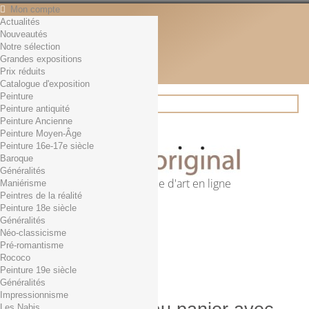
Mon compte
Actualités
Contact
Nouveautés
Français
Notre sélection
English
Grandes expositions
Français
Prix réduits
Actualités
Catalogue d'exposition
Peinture
Peinture antiquité
Peinture Ancienne
Rechercher
Peinture Moyen-Âge
Peinture 16e-17e siècle
Baroque
Généralités
Première librairie d'art en ligne
Maniérisme
Peintres de la réalité
Panier
(vide)
Peinture 18e siècle
Aucun produit
Généralités
Néo-classicisme
0,01€ dès 29€ d'achat
Livraison
Pré-romantisme
0,00 €
Total
Rococo
Commander
Peinture 19e siècle
Généralités
Impressionnisme
Les Nabis