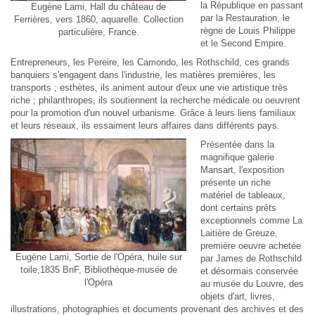
la République en passant
Eugène Lami, Hall du château de
par la Restauration, le
Ferrières, vers 1860, aquarelle. Collection
règne de Louis Philippe
particulière, France.
et le Second Empire.
Entrepreneurs, les Pereire, les Camondo, les Rothschild, ces grands
banquiers s'engagent dans l'industrie, les matières premières, les
transports ; esthètes, ils animent autour d'eux une vie artistique très
riche ; philanthropes, ils soutiennent la recherche médicale ou oeuvrent
pour la promotion d'un nouvel urbanisme. Grâce à leurs liens familiaux
et leurs réseaux, ils essaiment leurs affaires dans différents pays.
Présentée dans la
magnifique galerie
Mansart, l'exposition
présente un riche
matériel de tableaux,
dont certains prêts
exceptionnels comme
La
Laitière
de Greuze,
première oeuvre achetée
Eugène Lami, Sortie de l'Opéra, huile sur
par James de Rothschild
toile,1835 BnF, Bibliothèque-musée de
et désormais conservée
l'Opéra
au musée du Louvre, des
objets d'art, livres,
illustrations, photographies et documents provenant des archives et des