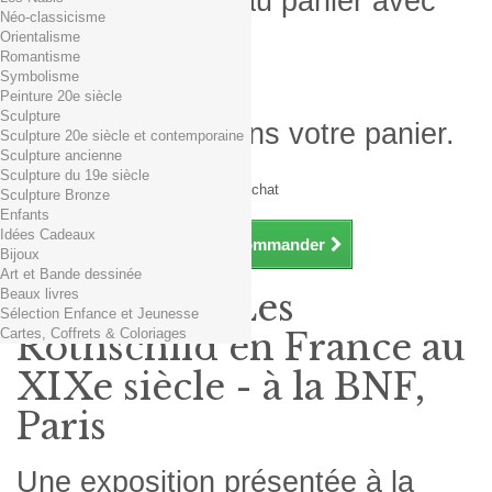
Produit ajouté au panier avec
Néo-classicisme
succès
Orientalisme
Romantisme
Quantité
Symbolisme
Total
Peinture 20e siècle
Sculpture
Il y a 1 produit dans votre panier.
Sculpture 20e siècle et contemporaine
Sculpture ancienne
Total produits TTC
Sculpture du 19e siècle
Frais de port TTC
0,01€ dès 29€ d'achat
Sculpture Bronze
Total TTC
Enfants
Idées Cadeaux
Continuer mes achats
Commander
Bijoux
Art et Bande dessinée
Beaux livres
Exposition Les
Sélection Enfance et Jeunesse
Cartes, Coffrets & Coloriages
Rothschild en France au
XIXe siècle - à la BNF,
Paris
Une exposition présentée à la