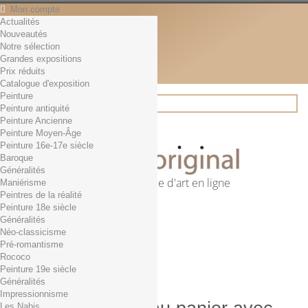
Mon compte
Actualités
Contact
Nouveautés
Français
Notre sélection
English
Grandes expositions
Français
Prix réduits
Actualités
Catalogue d'exposition
Peinture
Peinture antiquité
Peinture Ancienne
Rechercher
Peinture Moyen-Âge
Peinture 16e-17e siècle
Baroque
Généralités
Première librairie d'art en ligne
Maniérisme
Peintres de la réalité
Panier
(vide)
Peinture 18e siècle
Aucun produit
Généralités
Néo-classicisme
0,01€ dès 29€ d'achat
Livraison
Pré-romantisme
0,00 €
Total
Rococo
Commander
Peinture 19e siècle
Généralités
Impressionnisme
Les Nabis