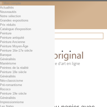
Mon compte
Actualités
Contact
Nouveautés
Français
Notre sélection
English
Grandes expositions
Français
Prix réduits
Actualités
Catalogue d'exposition
Peinture
Peinture antiquité
Peinture Ancienne
Rechercher
Peinture Moyen-Âge
Peinture 16e-17e siècle
Baroque
Généralités
Première librairie d'art en ligne
Maniérisme
Peintres de la réalité
Panier
(vide)
Peinture 18e siècle
Aucun produit
Généralités
Néo-classicisme
0,01€ dès 29€ d'achat
Livraison
Pré-romantisme
0,00 €
Total
Rococo
Commander
Peinture 19e siècle
Généralités
Impressionnisme
Les Nabis