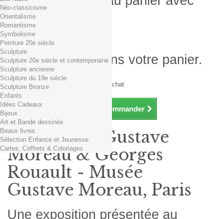
Produit ajouté au panier avec
Néo-classicisme
succès
Orientalisme
Romantisme
Quantité
Symbolisme
Total
Peinture 20e siècle
Sculpture
Il y a 1 produit dans votre panier.
Sculpture 20e siècle et contemporaine
Sculpture ancienne
Total produits TTC
Sculpture du 19e siècle
Frais de port TTC
0,01€ dès 29€ d'achat
Sculpture Bronze
Total TTC
Enfants
Idées Cadeaux
Continuer mes achats
Commander
Bijoux
Art et Bande dessinée
Beaux livres
Exposition Gustave
Sélection Enfance et Jeunesse
Cartes, Coffrets & Coloriages
Moreau & Georges
Rouault - Musée
Gustave Moreau, Paris
Une exposition présentée au