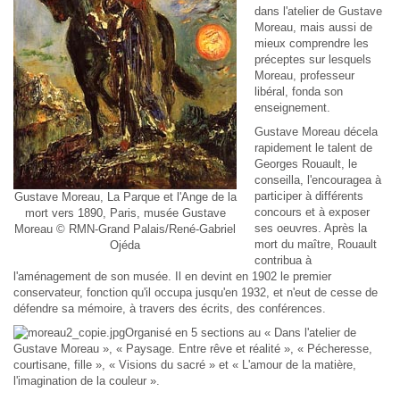
dans l'atelier de Gustave
Moreau, mais aussi de
mieux comprendre les
préceptes sur lesquels
Moreau, professeur
libéral, fonda son
enseignement.
Gustave Moreau décela
rapidement le talent de
Georges Rouault, le
conseilla, l'encouragea à
participer à différents
Gustave Moreau, La Parque et l'Ange de la
concours et à exposer
mort vers 1890, Paris, musée Gustave
ses oeuvres. Après la
Moreau © RMN-Grand Palais/René-Gabriel
mort du maître, Rouault
Ojéda
contribua à
l'aménagement de son musée. Il en devint en 1902 le premier
conservateur, fonction qu'il occupa jusqu'en 1932, et n'eut de cesse de
défendre sa mémoire, à travers des écrits, des conférences.
Organisé en 5 sections au « Dans l'atelier de
Gustave Moreau », « Paysage. Entre rêve et réalité », « Pécheresse,
courtisane, fille », « Visions du sacré » et « L'amour de la matière,
l'imagination de la couleur ».