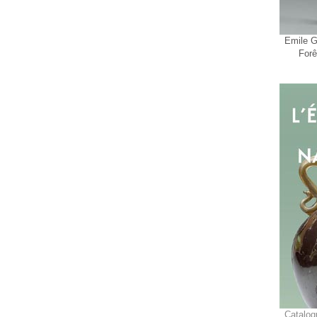
Emile Ga
Forê
Catalog