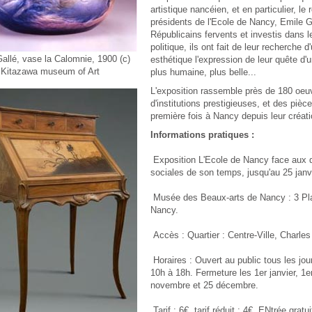
artistique nancéien, et en particulier, le
présidents de l'Ecole de Nancy, Emile G
Républicains fervents et investis dans 
politique, ils ont fait de leur recherche 
allé, vase la Calomnie, 1900 (c)
esthétique l'expression de leur quête d'u
Kitazawa museum of Art
plus humaine, plus belle...
L'exposition rassemble près de 180 oeu
d'institutions prestigieuses, et des pièc
première fois à Nancy depuis leur créati
Informations pratiques :
Exposition L'Ecole de Nancy face aux q
sociales de son temps, jusqu'au 25 janv
Musée des Beaux-arts de Nancy : 3 Pla
Nancy.
Accès : Quartier : Centre-Ville, Charles 
Horaires : Ouvert au public tous les jou
10h à 18h. Fermeture les 1er janvier, 1er 
novembre et 25 décembre.
Tarif : 6€, tarif réduit : 4€. ENtrée gratu