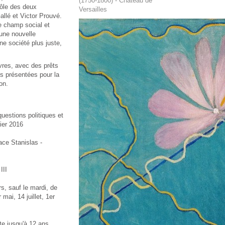
(1750-1800) - Château de
 rôle des deux
Versailles
allé et Victor Prouvé.
le champ social et
d'une nouvelle
ne société plus juste,
vres, avec des prêts
es présentées pour la
on.
uestions politiques et
ier 2016
ce Stanislas -
III
rs, sauf le mardi, de
mai, 14 juillet, 1er
ite jusqu'à 12 ans.