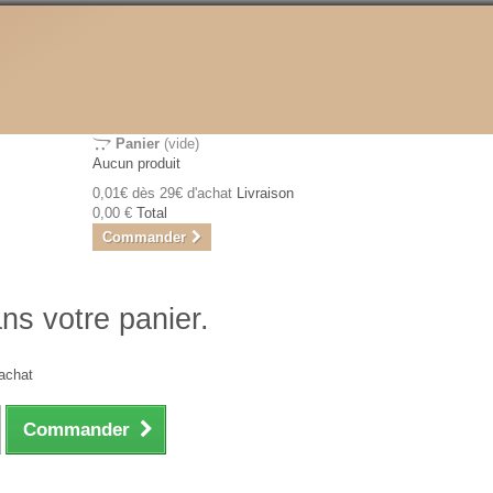
Panier
(vide)
Aucun produit
0,01€ dès 29€ d'achat
Livraison
0,00 €
Total
Commander
ans votre panier.
achat
Commander