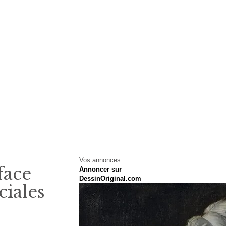
Vos annonces
face
Annoncer sur
DessinOriginal.com
ciales