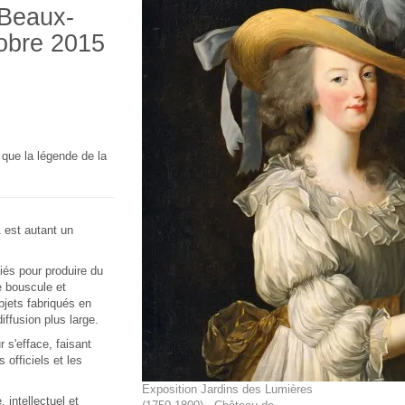
 Beaux-
tobre 2015
que la légende de la
 est autant un
ciés pour produire du
te bouscule et
bjets fabriqués en
iffusion plus large.
r s'efface, faisant
 officiels et les
Exposition Jardins des Lumières
 intellectuel et