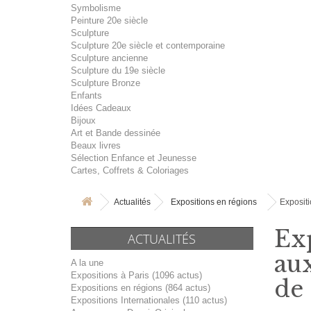
Symbolisme
Peinture 20e siècle
Sculpture
Sculpture 20e siècle et contemporaine
Sculpture ancienne
Sculpture du 19e siècle
Sculpture Bronze
Enfants
Idées Cadeaux
Bijoux
Art et Bande dessinée
Beaux livres
Sélection Enfance et Jeunesse
Cartes, Coffrets & Coloriages
Actualités
Expositions en régions
Expositi
Exp
ACTUALITÉS
aux
A la une
Expositions à Paris (1096 actus)
de
Expositions en régions (864 actus)
Expositions Internationales (110 actus)