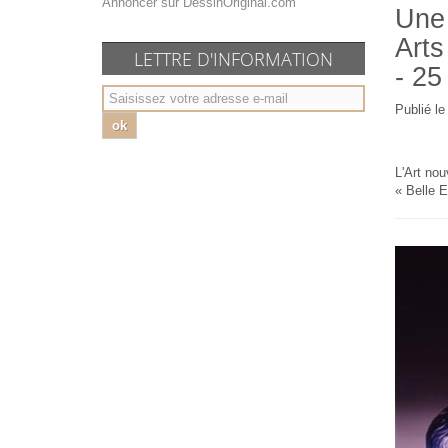
Annoncer sur DessinOriginal.com
Une 
Arts
LETTRE D'INFORMATION
- 25
Publié l
ok
L'Art no
« Belle E