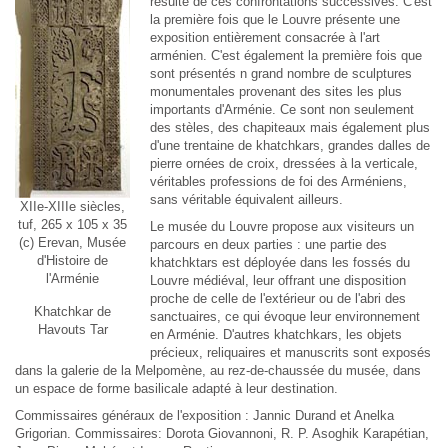
résulté de ces confrontations successives. C'est
la première fois que le Louvre présente une
exposition entièrement consacrée à l'art
arménien. C'est également la première fois que
sont présentés n grand nombre de sculptures
monumentales provenant des sites les plus
importants d'Arménie. Ce sont non seulement
des stèles, des chapiteaux mais également plus
d'une trentaine de khatchkars, grandes dalles de
pierre ornées de croix, dressées à la verticale,
véritables professions de foi des Arméniens,
sans véritable équivalent ailleurs.
XIIe-XIIIe siècles,
tuf, 265 x 105 x 35
Le musée du Louvre propose aux visiteurs un
(c) Erevan, Musée
parcours en deux parties : une partie des
d'Histoire de
khatchktars est déployée dans les fossés du
l'Arménie
Louvre médiéval, leur offrant une disposition
proche de celle de l'extérieur ou de l'abri des
Khatchkar de
sanctuaires, ce qui évoque leur environnement
Havouts Tar
en Arménie. D'autres khatchkars, les objets
précieux, reliquaires et manuscrits sont exposés
dans la galerie de la Melpomène, au rez-de-chaussée du musée, dans
un espace de forme basilicale adapté à leur destination.
Commissaires généraux de l'exposition : Jannic Durand et Anelka
Grigorian. Commissaires: Dorota Giovannoni, R. P. Asoghik Karapétian,