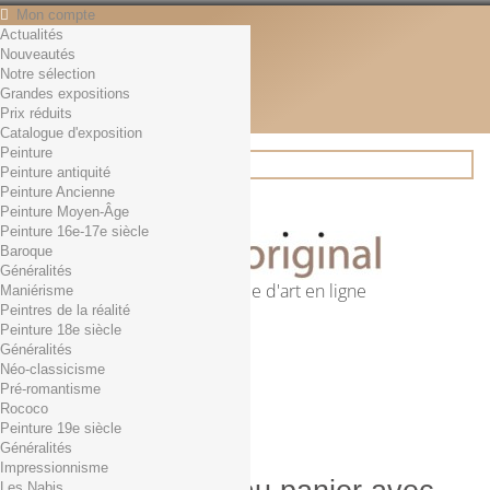
Mon compte
Actualités
Contact
Nouveautés
Français
Notre sélection
English
Grandes expositions
Français
Prix réduits
Actualités
Catalogue d'exposition
Peinture
Peinture antiquité
Peinture Ancienne
Rechercher
Peinture Moyen-Âge
Peinture 16e-17e siècle
Baroque
Généralités
Première librairie d'art en ligne
Maniérisme
Peintres de la réalité
Panier
(vide)
Peinture 18e siècle
Aucun produit
Généralités
Néo-classicisme
0,01€ dès 29€ d'achat
Livraison
Pré-romantisme
0,00 €
Total
Rococo
Commander
Peinture 19e siècle
Généralités
Impressionnisme
Les Nabis