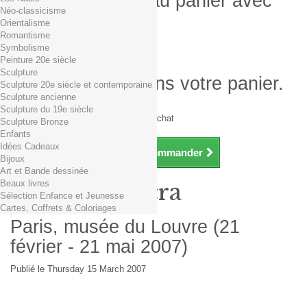
Produit ajouté au panier avec
Néo-classicisme
succès
Orientalisme
Romantisme
Quantité
Symbolisme
Total
Peinture 20e siècle
Sculpture
Il y a 1 produit dans votre panier.
Sculpture 20e siècle et contemporaine
Sculpture ancienne
Total produits TTC
Sculpture du 19e siècle
Frais de port TTC
0,01€ dès 29€ d'achat
Sculpture Bronze
Total TTC
Enfants
Idées Cadeaux
Continuer mes achats
Commander
Bijoux
Art et Bande dessinée
Beaux livres
Armenia Sacra
Sélection Enfance et Jeunesse
Cartes, Coffrets & Coloriages
Paris, musée du Louvre (21
février - 21 mai 2007)
Publié le Thursday 15 March 2007