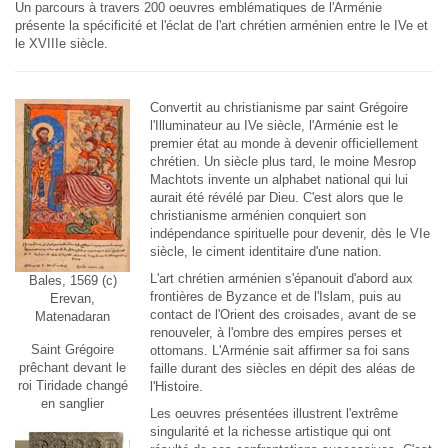
Un parcours à travers 200 oeuvres emblématiques de l'Arménie
présente la spécificité et l'éclat de l'art chrétien arménien entre le IVe et
le XVIIIe siècle.
Convertit au christianisme par saint Grégoire
l'Illuminateur au IVe siècle, l'Arménie est le
premier état au monde à devenir officiellement
chrétien. Un siècle plus tard, le moine Mesrop
Machtots invente un alphabet national qui lui
aurait été révélé par Dieu. C'est alors que le
christianisme arménien conquiert son
indépendance spirituelle pour devenir, dès le VIe
siècle, le ciment identitaire d'une nation.
L'art chrétien arménien s'épanouit d'abord aux
Bales, 1569 (c)
frontières de Byzance et de l'Islam, puis au
Erevan,
contact de l'Orient des croisades, avant de se
Matenadaran
renouveler, à l'ombre des empires perses et
Saint Grégoire
ottomans. L'Arménie sait affirmer sa foi sans
prêchant devant le
faille durant des siècles en dépit des aléas de
roi Tiridade changé
l'Histoire.
en sanglier
Les oeuvres présentées illustrent l'extrême
singularité et la richesse artistique qui ont