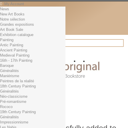
My Account
News
Contact
New Art Books
English
Notre sélection
English
Grandes expositions
Français
Art Book Sale
News
Exhibition catalogue
Painting
Antic Painting
Ancient Painting
Search
Medieval Painting
16th - 17th Painting
Baroque
Généralités
Online Art Bookstore
Maniérisme
Peintres de la réalité
Cart
(empty)
18th Century Painting
No products
Généralités
Néo-classicisme
Free shipping!
Shipping
Pré-romantisme
0,00 €
Total
Rococo
Check out
19th Century Painting
Généralités
Impressionnisme
Les Nabis