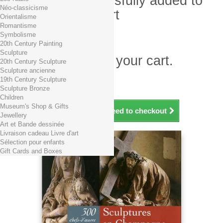
Product successfully added to
Néo-classicisme
your shopping cart
Orientalisme
Romantisme
Quantity
Symbolisme
Total
20th Century Painting
Sculpture
There is 1 item in your cart.
20th Century Sculpture
Sculpture ancienne
Total products (tax incl.)
19th Century Sculpture
Total shipping TTC
Free shipping!
Sculpture Bronze
Total (tax incl.)
Children
Museum's Shop & Gifts
Continue shopping
Proceed to checkout
Jewellery
Art et Bande dessinée
Livraison cadeau Livre d'art
Sélection pour enfants
Gift Cards and Boxes