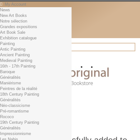
My Account
News
Contact
New Art Books
English
Notre sélection
English
Grandes expositions
Français
Art Book Sale
News
Exhibition catalogue
Painting
Antic Painting
Ancient Painting
Search
Medieval Painting
16th - 17th Painting
Baroque
Généralités
Online Art Bookstore
Maniérisme
Peintres de la réalité
Cart
(empty)
18th Century Painting
No products
Généralités
Néo-classicisme
Free shipping!
Shipping
Pré-romantisme
0,00 €
Total
Rococo
Check out
19th Century Painting
Généralités
Impressionnisme
Les Nabis