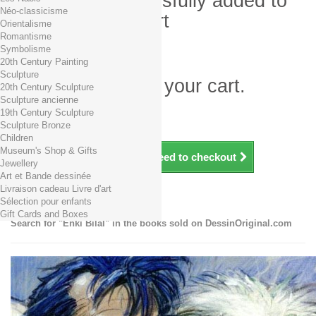
Product successfully added to
Néo-classicisme
your shopping cart
Orientalisme
Romantisme
Quantity
Symbolisme
Total
20th Century Painting
Sculpture
There is 1 item in your cart.
20th Century Sculpture
Sculpture ancienne
Total products (tax incl.)
19th Century Sculpture
Total shipping TTC
Free shipping!
Sculpture Bronze
Total (tax incl.)
Children
Museum's Shop & Gifts
Continue shopping
Proceed to checkout
Jewellery
Art et Bande dessinée
Livraison cadeau Livre d'art
Enki Bilal
Sélection pour enfants
Gift Cards and Boxes
Search for "Enki Bilal" in the books sold on DessinOriginal.com