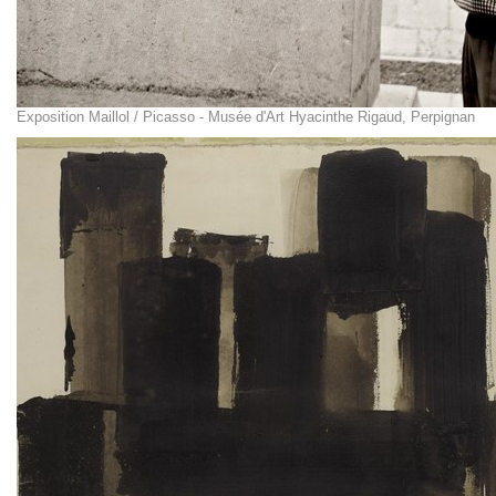
Exposition Maillol / Picasso - Musée d'Art Hyacinthe Rigaud, Perpignan