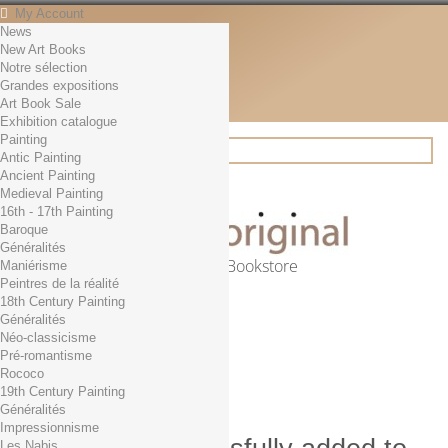
My Account
News
Contact
New Art Books
English
Notre sélection
English
Grandes expositions
Français
Art Book Sale
News
Exhibition catalogue
Painting
Antic Painting
Ancient Painting
Search
Medieval Painting
16th - 17th Painting
Baroque
Généralités
Online Art Bookstore
Maniérisme
Peintres de la réalité
Cart
(empty)
18th Century Painting
No products
Généralités
Néo-classicisme
Free shipping!
Shipping
Pré-romantisme
0,00 €
Total
Rococo
Check out
19th Century Painting
Généralités
Impressionnisme
Les Nabis