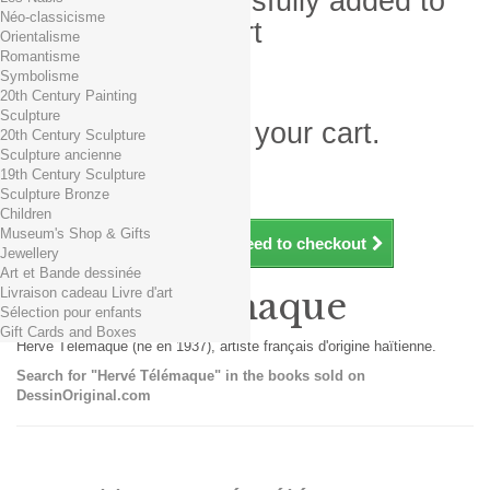
Product successfully added to
Néo-classicisme
your shopping cart
Orientalisme
Romantisme
Quantity
Symbolisme
Total
20th Century Painting
Sculpture
There is 1 item in your cart.
20th Century Sculpture
Sculpture ancienne
Total products (tax incl.)
19th Century Sculpture
Total shipping TTC
Free shipping!
Sculpture Bronze
Total (tax incl.)
Children
Museum's Shop & Gifts
Continue shopping
Proceed to checkout
Jewellery
Art et Bande dessinée
Livraison cadeau Livre d'art
Hervé Télémaque
Sélection pour enfants
Gift Cards and Boxes
Hervé Télémaque (né en 1937), artiste français d'origine haïtienne.
Search for "Hervé Télémaque" in the books sold on
DessinOriginal.com