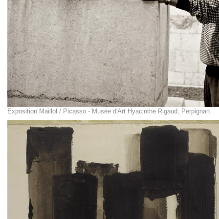
Exposition Maillol / Picasso - Musée d'Art Hyacinthe Rigaud, Perpignan