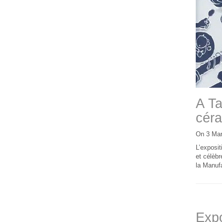
A Ta
céra
On 3 Mar
L’exposit
et célèb
la Manufa
Expo