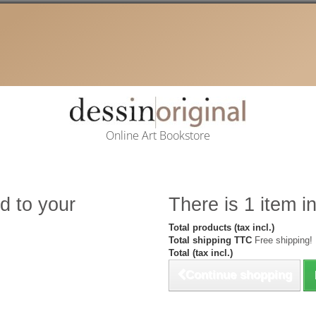
Online Art Bookstore
d to your
There is 1 item in
Total products (tax incl.)
Total shipping TTC
Free shipping!
Total (tax incl.)
Continue shopping