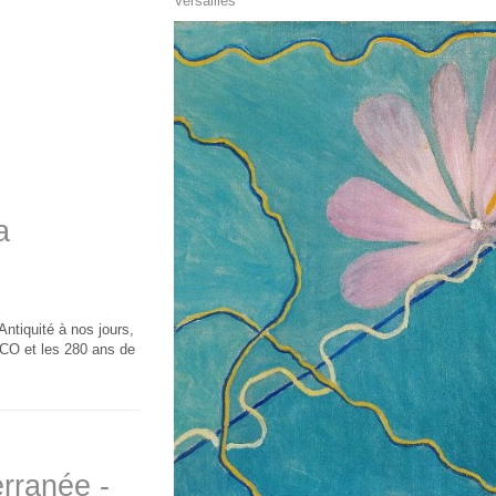
Versailles
a
Antiquité à nos jours,
CO et les 280 ans de
erranée -