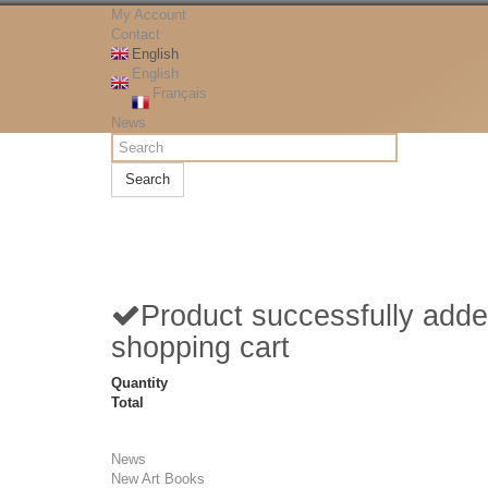
My Account
Contact
English
English
Français
News
Search
Product successfully adde
shopping cart
Quantity
Total
News
New Art Books