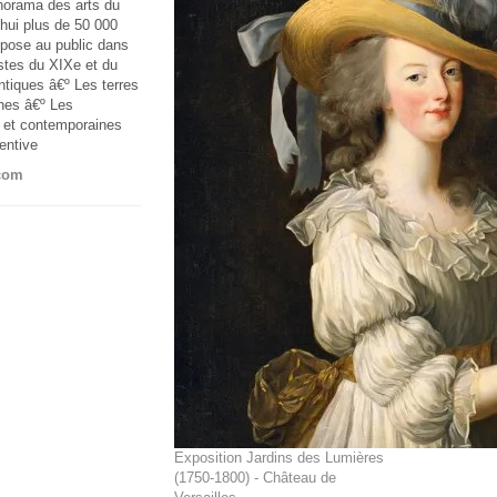
anorama des arts du
'hui plus de 50 000
opose au public dans
stes du XIXe et du
tiques â€º Les terres
nes â€º Les
 et contemporaines
entive
.com
Exposition Jardins des Lumières
(1750-1800) - Château de