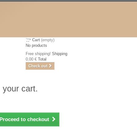
Cart
(empty)
No products
Free shipping!
Shipping
0,00 €
Total
Check out
 your cart.
Proceed to checkout