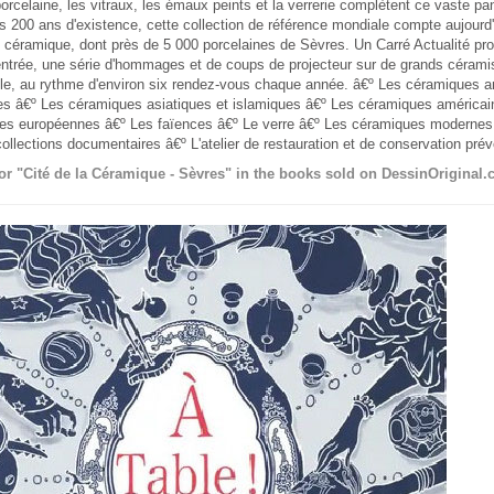
porcelaine, les vitraux, les émaux peints et la verrerie complètent ce vaste p
s 200 ans d'existence, cette collection de référence mondiale compte aujourd
 céramique, dont près de 5 000 porcelaines de Sèvres. Un Carré Actualité pr
'entrée, une série d'hommages et de coups de projecteur sur de grands cérami
le, au rythme d'environ six rendez-vous chaque année. â€º Les céramiques an
es â€º Les céramiques asiatiques et islamiques â€º Les céramiques américai
nes européennes â€º Les faïences â€º Le verre â€º Les céramiques modernes
ollections documentaires â€º L'atelier de restauration et de conservation prév
or "Cité de la Céramique - Sèvres" in the books sold on DessinOriginal