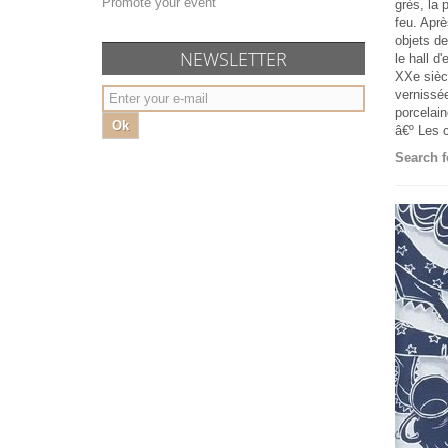
Promote your event
grès, la 
feu. Aprè
objets de
NEWSLETTER
le hall d
XXe sièc
vernissé
porcelai
Ok
â€º Les c
Search f