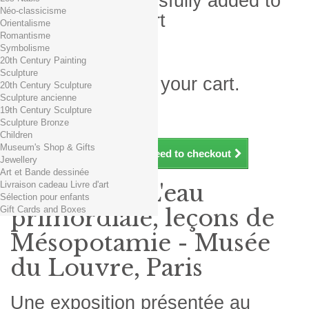
Product successfully added to
Néo-classicisme
your shopping cart
Orientalisme
Romantisme
Quantity
Symbolisme
Total
20th Century Painting
Sculpture
There is 1 item in your cart.
20th Century Sculpture
Sculpture ancienne
Total products (tax incl.)
19th Century Sculpture
Total shipping TTC
Free shipping!
Sculpture Bronze
Total (tax incl.)
Children
Museum's Shop & Gifts
Continue shopping
Proceed to checkout
Jewellery
Art et Bande dessinée
Livraison cadeau Livre d'art
Exposition L'eau
Sélection pour enfants
Gift Cards and Boxes
primordiale, leçons de
Mésopotamie - Musée
du Louvre, Paris
Une exposition présentée au