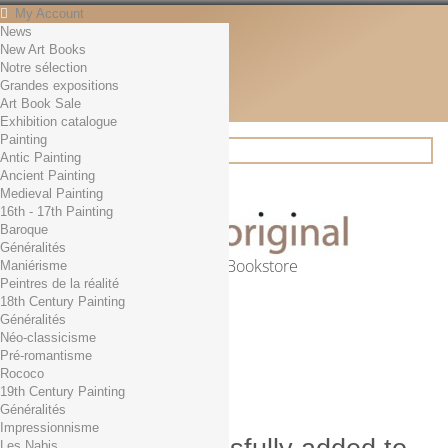
My Account
News
Contact
New Art Books
English
Notre sélection
English
Grandes expositions
Français
Art Book Sale
News
Exhibition catalogue
Painting
Antic Painting
Ancient Painting
Search
Medieval Painting
16th - 17th Painting
Baroque
Généralités
Online Art Bookstore
Maniérisme
Peintres de la réalité
Cart
(empty)
18th Century Painting
No products
Généralités
Néo-classicisme
Free shipping!
Shipping
Pré-romantisme
0,00 €
Total
Rococo
Check out
19th Century Painting
Généralités
Impressionnisme
Les Nabis