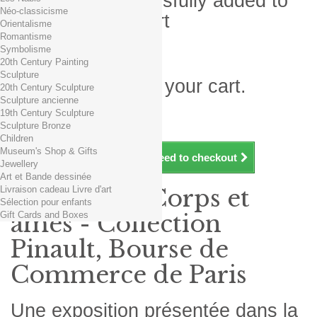
Product successfully added to
Néo-classicisme
your shopping cart
Orientalisme
Romantisme
Quantity
Symbolisme
Total
20th Century Painting
Sculpture
There is 1 item in your cart.
20th Century Sculpture
Sculpture ancienne
Total products (tax incl.)
19th Century Sculpture
Total shipping TTC
Free shipping!
Sculpture Bronze
Total (tax incl.)
Children
Museum's Shop & Gifts
Continue shopping
Proceed to checkout
Jewellery
Art et Bande dessinée
Livraison cadeau Livre d'art
Exposition Corps et
Sélection pour enfants
Gift Cards and Boxes
âmes - Collection
Pinault, Bourse de
Commerce de Paris
Une exposition présentée dans la