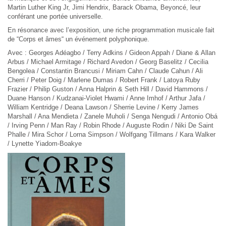
Martin Luther King Jr, Jimi Hendrix, Barack Obama, Beyoncé, leur
conférant une portée universelle.
En résonance avec l’exposition, une riche programmation musicale fait
de “Corps et âmes“ un événement polyphonique.
Avec : Georges Adéagbo / Terry Adkins / Gideon Appah / Diane & Allan
Arbus / Michael Armitage / Richard Avedon / Georg Baselitz / Cecilia
Bengolea / Constantin Brancusi / Miriam Cahn / Claude Cahun / Ali
Cherri / Peter Doig / Marlene Dumas / Robert Frank / Latoya Ruby
Frazier / Philip Guston / Anna Halprin & Seth Hill / David Hammons /
Duane Hanson / Kudzanai‑Violet Hwami / Anne Imhof / Arthur Jafa /
William Kentridge / Deana Lawson / Sherrie Levine / Kerry James
Marshall / Ana Mendieta / Zanele Muholi / Senga Nengudi / Antonio Obá
/ Irving Penn / Man Ray / Robin Rhode / Auguste Rodin / Niki De Saint
Phalle / Mira Schor / Lorna Simpson / Wolfgang Tillmans / Kara Walker
/ Lynette Yiadom-Boakye