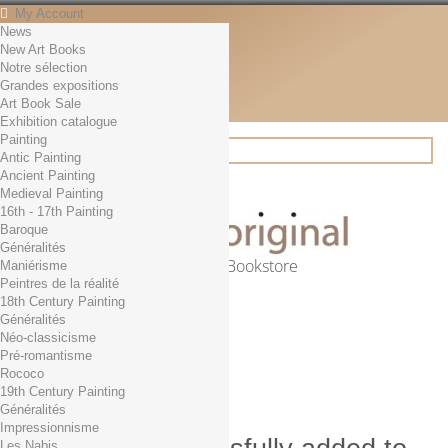
My Account
News
Contact
New Art Books
English
Notre sélection
English
Grandes expositions
Français
Art Book Sale
News
Exhibition catalogue
Painting
Antic Painting
Ancient Painting
Search
Medieval Painting
16th - 17th Painting
Baroque
Généralités
Online Art Bookstore
Maniérisme
Peintres de la réalité
Cart
(empty)
18th Century Painting
No products
Généralités
Néo-classicisme
Free shipping!
Shipping
Pré-romantisme
0,00 €
Total
Rococo
Check out
19th Century Painting
Généralités
Impressionnisme
Les Nabis