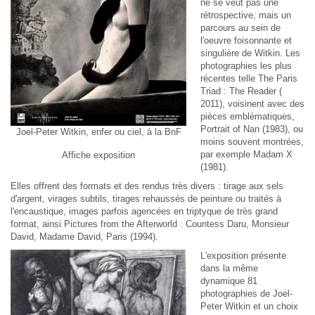
ne se veut pas une
rétrospective, mais un
parcours au sein de
l'oeuvre foisonnante et
singulière de Witkin. Les
photographies les plus
récentes telle The Paris
Triad : The Reader (
2011), voisinent avec des
pièces emblématiques,
Portrait of Nan (1983), ou
Joel-Peter Witkin, enfer ou ciel, à la BnF
moins souvent montrées,
par exemple Madam X
Affiche exposition
(1981).
Elles offrent des formats et des rendus très divers : tirage aux sels
d'argent, virages subtils, tirages rehaussés de peinture ou traités à
l'encaustique, images parfois agencées en triptyque de très grand
format, ainsi Pictures from the Afterworld : Countess Daru, Monsieur
David, Madame David, Paris (1994).
L'exposition présente
dans la même
dynamique 81
photographies de Joel-
Peter Witkin et un choix