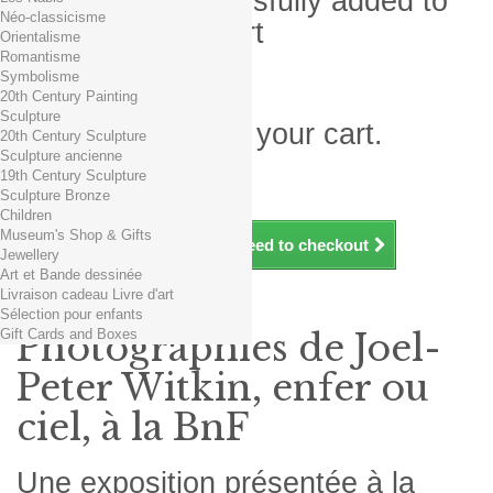
Product successfully added to
Néo-classicisme
your shopping cart
Orientalisme
Romantisme
Quantity
Symbolisme
Total
20th Century Painting
Sculpture
There is 1 item in your cart.
20th Century Sculpture
Sculpture ancienne
Total products (tax incl.)
19th Century Sculpture
Total shipping TTC
Free shipping!
Sculpture Bronze
Total (tax incl.)
Children
Museum's Shop & Gifts
Continue shopping
Proceed to checkout
Jewellery
Art et Bande dessinée
Livraison cadeau Livre d'art
Exposition
Sélection pour enfants
Gift Cards and Boxes
Photographies de Joel-
Peter Witkin, enfer ou
ciel, à la BnF
Une exposition présentée à la