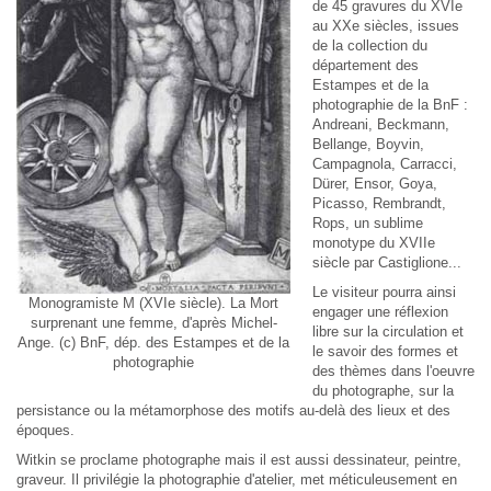
de 45 gravures du XVIe
au XXe siècles, issues
de la collection du
département des
Estampes et de la
photographie de la BnF :
Andreani, Beckmann,
Bellange, Boyvin,
Campagnola, Carracci,
Dürer, Ensor, Goya,
Picasso, Rembrandt,
Rops, un sublime
monotype du XVIIe
siècle par Castiglione...
Le visiteur pourra ainsi
Monogramiste M (XVIe siècle). La Mort
engager une réflexion
surprenant une femme, d'après Michel-
libre sur la circulation et
Ange. (c) BnF, dép. des Estampes et de la
le savoir des formes et
photographie
des thèmes dans l'oeuvre
du photographe, sur la
persistance ou la métamorphose des motifs au-delà des lieux et des
époques.
Witkin se proclame photographe mais il est aussi dessinateur, peintre,
graveur. Il privilégie la photographie d'atelier, met méticuleusement en