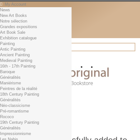
My Account
News
Contact
New Art Books
English
Notre sélection
English
Grandes expositions
Français
Art Book Sale
News
Exhibition catalogue
Painting
Antic Painting
Ancient Painting
Search
Medieval Painting
16th - 17th Painting
Baroque
Généralités
Online Art Bookstore
Maniérisme
Peintres de la réalité
Cart
(empty)
18th Century Painting
No products
Généralités
Néo-classicisme
Free shipping!
Shipping
Pré-romantisme
0,00 €
Total
Rococo
Check out
19th Century Painting
Généralités
Impressionnisme
Les Nabis