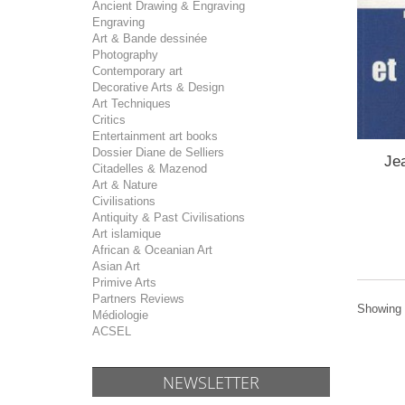
Ancient Drawing & Engraving
Engraving
Art & Bande dessinée
Photography
Contemporary art
Decorative Arts & Design
Art Techniques
Critics
Entertainment art books
Dossier Diane de Selliers
Jea
Citadelles & Mazenod
Art & Nature
Civilisations
Antiquity & Past Civilisations
Art islamique
African & Oceanian Art
Asian Art
Primive Arts
Partners Reviews
Showing 1
Médiologie
ACSEL
NEWSLETTER