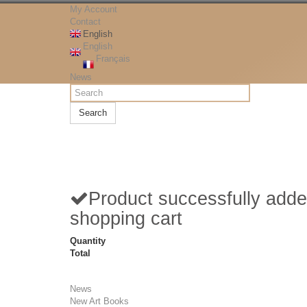
My Account
Contact
English
English
Français
News
Search
Product successfully adde
shopping cart
Quantity
Total
News
New Art Books