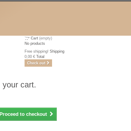
Cart
(empty)
No products
Free shipping!
Shipping
0,00 €
Total
Check out
 your cart.
Proceed to checkout