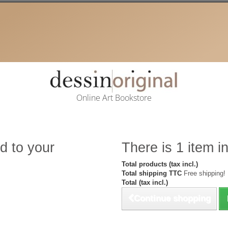
Online Art Bookstore
d to your
There is 1 item in
Total products (tax incl.)
Total shipping TTC
Free shipping!
Total (tax incl.)
Continue shopping