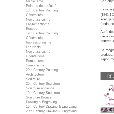
Ces obje
Maniérisme
Peintres de la réalité
Cette fas
18th Century Painting
(1841-192
Généralités
sont géné
Néo-classicisme
fondatio
Pré-romantisme
Rococo
Au fil d
19th Century Painting
cieux co
Généralités
contrée i
Impressionnisme
Les Nabis
La magie
Néo-classicisme
brodées,
Orientalisme
Japon mer
Romantisme
Symbolisme
20th Century Painting
Architecture
RE
Sculpture
20th Century Sculpture
Sculpture ancienne
19th Century Sculpture
Sculpture Bronze
Drawing & Engraving
19th Century Drawing & Engraving
20th Century Drawing & Engraving