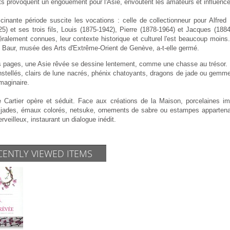
ts provoquent un engouement pour l'Asie, envoûtent les amateurs et influenc
cinante période suscite les vocations : celle de collectionneur pour Alfred 
5) et ses trois fils, Louis (1875-1942), Pierre (1878-1964) et Jacques (1884-
ralement connues, leur contexte historique et culturel l'est beaucoup moins. 
n Baur, musée des Arts d'Extrême-Orient de Genève, a-t-elle germé.
es pages, une Asie rêvée se dessine lentement, comme une chasse au trésor. P
nstellés, clairs de lune nacrés, phénix chatoyants, dragons de jade ou gemm
maginaire.
 Cartier opère et séduit. Face aux créations de la Maison, porcelaines im
 jades, émaux colorés, netsuke, ornements de sabre ou estampes appartenant 
veilleux, instaurant un dialogue inédit.
CENTLY VIEWED ITEMS