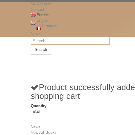
My Account
Contact
English
English
Français
News
Search
Product successfully adde
shopping cart
Quantity
Total
News
New Art Books