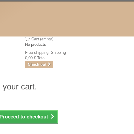
Cart
(empty)
No products
Free shipping!
Shipping
0,00 €
Total
Check out
 your cart.
Proceed to checkout