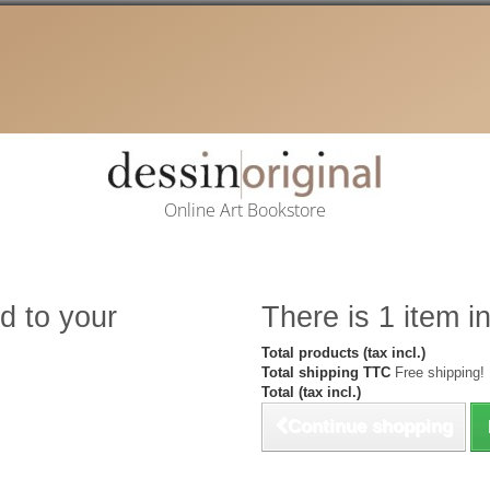
Online Art Bookstore
d to your
There is 1 item in
Total products (tax incl.)
Total shipping TTC
Free shipping!
Total (tax incl.)
Continue shopping