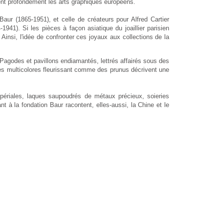
ent profondément les arts graphiques européens.
Baur (1865-1951), et celle de créateurs pour Alfred Cartier
1941). Si les pièces à façon asiatique du joaillier parisien
Ainsi, l'idée de confronter ces joyaux aux collections de la
agodes et pavillons endiamantés, lettrés affairés sous des
es multicolores fleurissant comme des prunus décrivent une
périales, laques saupoudrés de métaux précieux, soieries
à la fondation Baur racontent, elles-aussi, la Chine et le