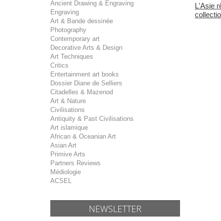
Ancient Drawing & Engraving
L'Asie r
Engraving
collectio
Art & Bande dessinée
Photography
Contemporary art
Decorative Arts & Design
Art Techniques
Critics
Entertainment art books
Dossier Diane de Selliers
Citadelles & Mazenod
Art & Nature
Civilisations
Antiquity & Past Civilisations
Art islamique
African & Oceanian Art
Asian Art
Primive Arts
Partners Reviews
Médiologie
ACSEL
NEWSLETTER