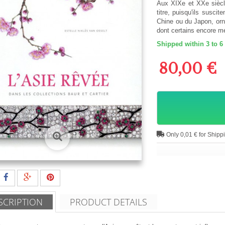
Aux XIXe et XXe siècl
titre, puisqu'ils susci
Chine ou du Japon, orn
dont certains encore m
Shipped within 3 to 6
80,00 €
Only 0,01 € for Shipp
SCRIPTION
PRODUCT DETAILS