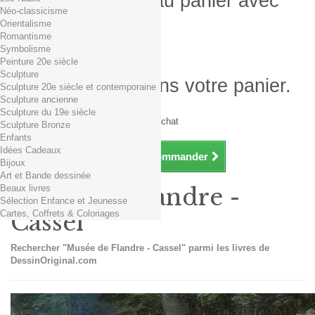
Produit ajouté au panier avec
Néo-classicisme
succès
Orientalisme
Romantisme
Quantité
Symbolisme
Total
Peinture 20e siècle
Sculpture
Il y a 1 produit dans votre panier.
Sculpture 20e siècle et contemporaine
Sculpture ancienne
Total produits TTC
Sculpture du 19e siècle
Frais de port TTC
0,01€ dès 29€ d'achat
Sculpture Bronze
Total TTC
Enfants
Idées Cadeaux
Continuer mes achats
Commander
Bijoux
Art et Bande dessinée
Beaux livres
Musée de Flandre -
Sélection Enfance et Jeunesse
Cartes, Coffrets & Coloriages
Cassel
Rechercher "Musée de Flandre - Cassel" parmi les livres de
DessinOriginal.com