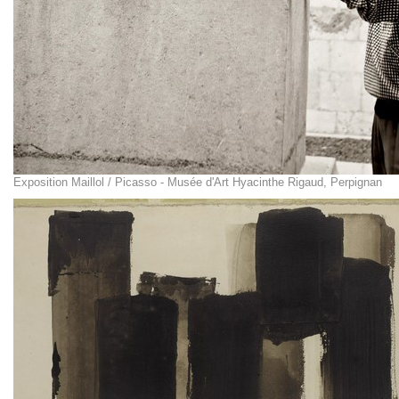
Exposition Maillol / Picasso - Musée d'Art Hyacinthe Rigaud, Perpignan