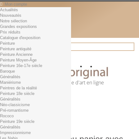
Mon compte
Actualités
Contact
Nouveautés
Français
Notre sélection
English
Grandes expositions
Français
Prix réduits
Actualités
Catalogue d'exposition
Peinture
Peinture antiquité
Peinture Ancienne
Rechercher
Peinture Moyen-Âge
Peinture 16e-17e siècle
Baroque
Généralités
Première librairie d'art en ligne
Maniérisme
Peintres de la réalité
Panier
(vide)
Peinture 18e siècle
Aucun produit
Généralités
Néo-classicisme
0,01€ dès 29€ d'achat
Livraison
Pré-romantisme
0,00 €
Total
Rococo
Commander
Peinture 19e siècle
Généralités
Impressionnisme
Les Nabis