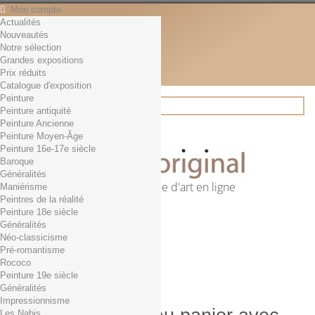
Mon compte
Actualités
Contact
Nouveautés
Français
Notre sélection
English
Grandes expositions
Français
Prix réduits
Actualités
Catalogue d'exposition
Peinture
Peinture antiquité
Peinture Ancienne
Rechercher
Peinture Moyen-Âge
Peinture 16e-17e siècle
Baroque
Généralités
Première librairie d'art en ligne
Maniérisme
Peintres de la réalité
Panier
(vide)
Peinture 18e siècle
Aucun produit
Généralités
Néo-classicisme
0,01€ dès 29€ d'achat
Livraison
Pré-romantisme
0,00 €
Total
Rococo
Commander
Peinture 19e siècle
Généralités
Impressionnisme
Les Nabis