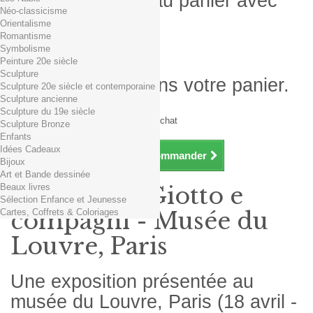
Produit ajouté au panier avec
Néo-classicisme
succès
Orientalisme
Romantisme
Quantité
Symbolisme
Total
Peinture 20e siècle
Sculpture
Il y a 1 produit dans votre panier.
Sculpture 20e siècle et contemporaine
Sculpture ancienne
Total produits TTC
Sculpture du 19e siècle
Frais de port TTC
0,01€ dès 29€ d'achat
Sculpture Bronze
Total TTC
Enfants
Idées Cadeaux
Continuer mes achats
Commander
Bijoux
Art et Bande dessinée
Beaux livres
Exposition Giotto e
Sélection Enfance et Jeunesse
Cartes, Coffrets & Coloriages
compagni - Musée du
Louvre, Paris
Une exposition présentée au
musée du Louvre, Paris (18 avril -