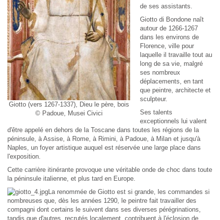
de ses assistants.
Giotto di Bondone naît
autour de 1266-1267
dans les environs de
Florence, ville pour
laquelle il travaille tout au
long de sa vie, malgré
ses nombreux
déplacements, en tant
que peintre, architecte et
sculpteur.
Giotto (vers 1267-1337), Dieu le père, bois
Ses talents
© Padoue, Musei Civici
exceptionnels lui valent
d'être appelé en dehors de la Toscane dans toutes les régions de la
péninsule, à Assise, à Rome, à Rimini, à Padoue, à Milan et jusqu'à
Naples, un foyer artistique auquel est réservée une large place dans
l'exposition.
Cette carrière itinérante provoque une véritable onde de choc dans toute
la péninsule italienne, et plus tard en Europe.
La renommée de Giotto est si grande, les commandes si
nombreuses que, dès les années 1290, le peintre fait travailler des
compagni
dont certains le suivent dans ses diverses pérégrinations,
tandis que d'autres, recrutés localement, contribuent à l'éclosion de