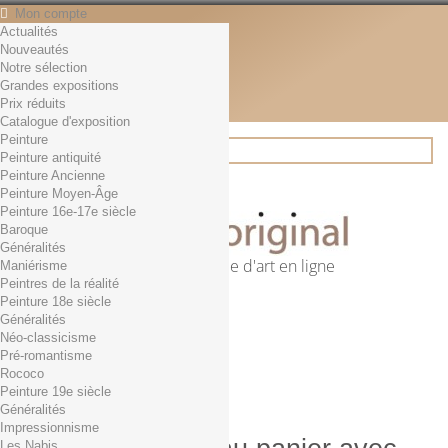
Mon compte
Actualités
Contact
Nouveautés
Français
Notre sélection
English
Grandes expositions
Français
Prix réduits
Actualités
Catalogue d'exposition
Peinture
Peinture antiquité
Peinture Ancienne
Rechercher
Peinture Moyen-Âge
Peinture 16e-17e siècle
Baroque
Généralités
Première librairie d'art en ligne
Maniérisme
Peintres de la réalité
Panier
(vide)
Peinture 18e siècle
Aucun produit
Généralités
Néo-classicisme
0,01€ dès 29€ d'achat
Livraison
Pré-romantisme
0,00 €
Total
Rococo
Commander
Peinture 19e siècle
Généralités
Impressionnisme
Les Nabis