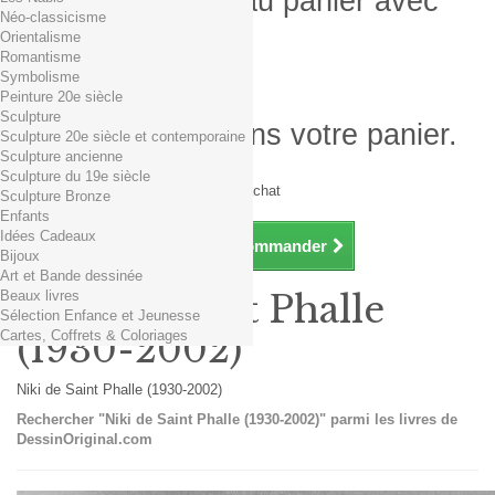
Produit ajouté au panier avec
Néo-classicisme
succès
Orientalisme
Romantisme
Quantité
Symbolisme
Total
Peinture 20e siècle
Sculpture
Il y a 1 produit dans votre panier.
Sculpture 20e siècle et contemporaine
Sculpture ancienne
Total produits TTC
Sculpture du 19e siècle
Frais de port TTC
0,01€ dès 29€ d'achat
Sculpture Bronze
Total TTC
Enfants
Idées Cadeaux
Continuer mes achats
Commander
Bijoux
Art et Bande dessinée
Beaux livres
Niki de Saint Phalle
Sélection Enfance et Jeunesse
Cartes, Coffrets & Coloriages
(1930-2002)
Niki de Saint Phalle (1930-2002)
Rechercher "Niki de Saint Phalle (1930-2002)" parmi les livres de
DessinOriginal.com