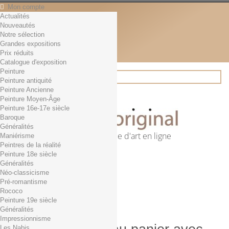
Mon compte
Actualités
Contact
Nouveautés
Français
Notre sélection
English
Grandes expositions
Français
Prix réduits
Actualités
Catalogue d'exposition
Peinture
Peinture antiquité
Peinture Ancienne
Rechercher
Peinture Moyen-Âge
Peinture 16e-17e siècle
Baroque
Généralités
Première librairie d'art en ligne
Maniérisme
Peintres de la réalité
Panier
(vide)
Peinture 18e siècle
Aucun produit
Généralités
Néo-classicisme
0,01€ dès 29€ d'achat
Livraison
Pré-romantisme
0,00 €
Total
Rococo
Commander
Peinture 19e siècle
Généralités
Impressionnisme
Les Nabis