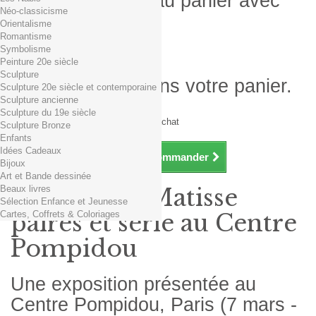
Produit ajouté au panier avec
Néo-classicisme
succès
Orientalisme
Romantisme
Quantité
Symbolisme
Total
Peinture 20e siècle
Sculpture
Il y a 1 produit dans votre panier.
Sculpture 20e siècle et contemporaine
Sculpture ancienne
Total produits TTC
Sculpture du 19e siècle
Frais de port TTC
0,01€ dès 29€ d'achat
Sculpture Bronze
Total TTC
Enfants
Idées Cadeaux
Continuer mes achats
Commander
Bijoux
Art et Bande dessinée
Beaux livres
Exposition Matisse
Sélection Enfance et Jeunesse
Cartes, Coffrets & Coloriages
paires et série au Centre
Pompidou
Une exposition présentée au
Centre Pompidou, Paris (7 mars -