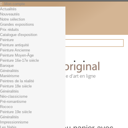
Mon compte
Actualités
Contact
Nouveautés
Français
Notre sélection
English
Grandes expositions
Français
Prix réduits
Actualités
Catalogue d'exposition
Peinture
Peinture antiquité
Peinture Ancienne
Rechercher
Peinture Moyen-Âge
Peinture 16e-17e siècle
Baroque
Généralités
Première librairie d'art en ligne
Maniérisme
Peintres de la réalité
Panier
(vide)
Peinture 18e siècle
Aucun produit
Généralités
Néo-classicisme
0,01€ dès 29€ d'achat
Livraison
Pré-romantisme
0,00 €
Total
Rococo
Commander
Peinture 19e siècle
Généralités
Impressionnisme
Les Nabis