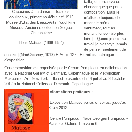
taille, et il m'arrive de
changer quelque peu la
Capucines à La danse II. Issy-les-
composition. Mais je
Moulineaux, printemps-début été 1912.
m'efforce toujours de
Musée d'État des Beaux-Arts Pouchkine,
rendre le même
Moscou. Ancienne collection Serguei
sentiment, tout en
Chtchoukine
menant l'ensemble plus
loin. [.] Quand je suis au
Henri Matisse (1869-1954)
travail je n'essaye jamais
de penser, seulement de
sentir». [(MacChesney, 1913) EPA, p. 127].
Extrait du catalogue
d'exposition
.
Cette exposition est organisée par le Centre Pompidou, en collaboration
avec la National Gallery of Denmark, Copenhague et le Metropolitan
Museum of Art, New York. Elle est présentée du 14 juillet au 28 octobre
2012 à la National Gallery of Denmark, Copenhague.
Informations pratiques :
Exposition Matisse paires et séries, jusqu'au
8 juin 2012.
Centre Pompidou, Place Georges Pompidou -
Paris 4e. Galerie 1, niveau 6.