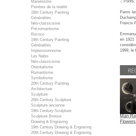
-; Ponts
Maniérisme
Peintres de la réalité
Parmi le
18th Century Painting
Duchamp 
Généralités
Francis P
Néo-classicisme
Pré-romantisme
Emmanuel
Rococo
en 1921 
19th Century Painting
considéra
Généralités
1999, le
Impressionnisme
Les Nabis
Néo-classicisme
Orientalisme
RE
Romantisme
Symbolisme
20th Century Painting
Architecture
Sculpture
20th Century Sculpture
Sculpture ancienne
19th Century Sculpture
Man Ray
Sculpture Bronze
Flowers 
Drawing & Engraving
19th Century Drawing & Engraving
20th Century Drawing & Engraving