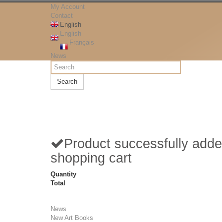
My Account
Contact
English
English
Français
News
Search
Product successfully adde
shopping cart
Quantity
Total
News
New Art Books