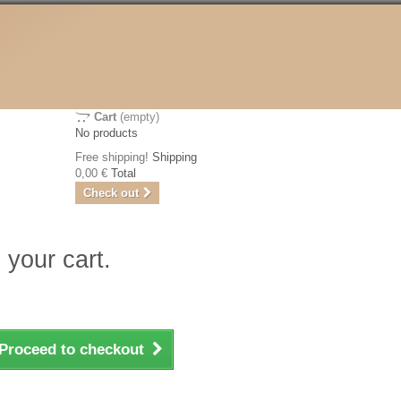
Cart
(empty)
No products
Free shipping!
Shipping
0,00 €
Total
Check out
 your cart.
Proceed to checkout