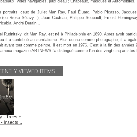
, bateaux, voies navigables, jeux d'eau ; Chapeaux, masques et Automobiles.
s portraits, ceux de Juliet Man Ray, Paul Éluard, Pablo Picasso, Jacque
(ou Rrose Sélavy...), Jean Cocteau, Philippe Soupault, Ernest Hemingway,
icabia, André Derain...
 Rudnitsky, dit Man Ray, est né à Philadelphie en 1890. Après avoir partici
où il a contribué au surréalisme. Plus connu comme photographe, il a égalem
it avant tout comme peintre. Il est mort en 1976. C'est à la fin des années 
 fameux magazine ARTNEWS l'a distingué comme l'un des vingt-cinq artistes l
CENTLY VIEWED ITEMS
 - Trees +
- Insects...