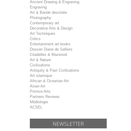
Ancient Drawing & Engraving
Engraving
Art & Bande dessinée
Photography
Contemporary art
Decorative Arts & Design
Art Techniques
Critics
Entertainment art books
Dossier Diane de Selliers
Citadelles & Mazenod
Art & Nature
Civilisations
Antiquity & Past Civilisations
Art islamique
African & Oceanian Art
Asian Art
Primive Arts
Partners Reviews
Médiologie
ACSEL
NEWSLETTER