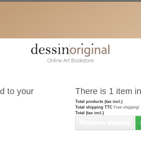
Online Art Bookstore
d to your
There is 1 item in
Total products (tax incl.)
Total shipping TTC
Free shipping!
Total (tax incl.)
Continue shopping