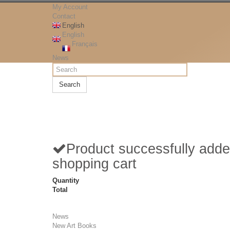
My Account
Contact
English
English
Français
News
Search
Product successfully adde
shopping cart
Quantity
Total
News
New Art Books