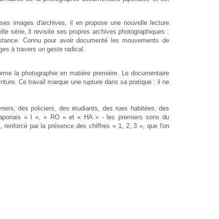
ses images d'archives, il en propose une nouvelle lecture
elle série, il revisite ses propres archives photographiques :
sistance. Connu pour avoir documenté les mouvements de
ges à travers un geste radical.
forme la photographie en matière première. Le documentaire
einture. Ce travail marque une
rupture dans sa pratique : il ne
ers, des policiers, des étudiants, des rues habitées, des
 japonais « I », « RO » et « HA » - les premiers sons du
 renforcé par la présence des chiffres « 1, 2, 3 », que l'on