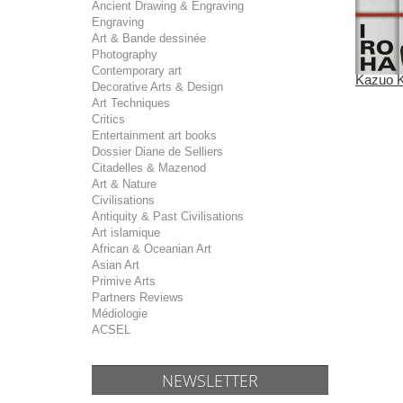
Ancient Drawing & Engraving
Engraving
Art & Bande dessinée
Photography
Contemporary art
Kazuo Ki
Decorative Arts & Design
Art Techniques
Critics
Entertainment art books
Dossier Diane de Selliers
Citadelles & Mazenod
Art & Nature
Civilisations
Antiquity & Past Civilisations
Art islamique
African & Oceanian Art
Asian Art
Primive Arts
Partners Reviews
Médiologie
ACSEL
NEWSLETTER