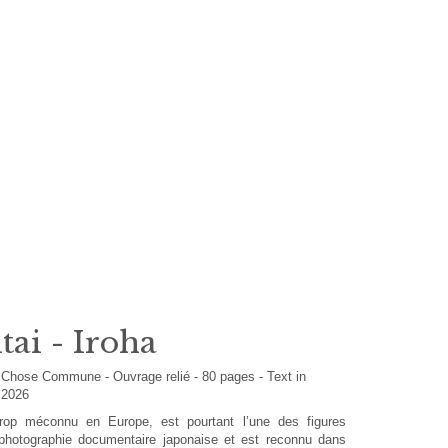
tai - Iroha
r
Chose Commune
-
Ouvrage relié
-
80
pages -
Text in
 2026
trop méconnu en Europe, est pourtant l’une des figures
 photographie documentaire japonaise et est reconnu dans