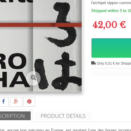
l'archipel nippon comm
Shipped within 5 to 1
42,00 €
Only 0,01 € for Shipp
SCRIPTION
PRODUCT DETAILS
tai, encore trop méconnu en Europe, est pourtant l’une des figures inconto