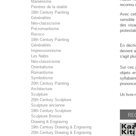
Maniérisme
reconnu 
Peintres de la réalité
18th Century Painting
Avec cet
Généralités
sensible 
Néo-classicisme
des visa
Pré-romantisme
protestat
Rococo
19th Century Painting
Généralités
En déchi
Impressionnisme
devient a
Les Nabis
s'agit pl
Néo-classicisme
Orientalisme
Sur ces 
Romantisme
objets e
Symbolisme
syllabair
20th Century Painting
prononce
Architecture
Sculpture
Un livre-
20th Century Sculpture
Sculpture ancienne
19th Century Sculpture
RE
Sculpture Bronze
Drawing & Engraving
19th Century Drawing & Engraving
20th Century Drawing & Engraving