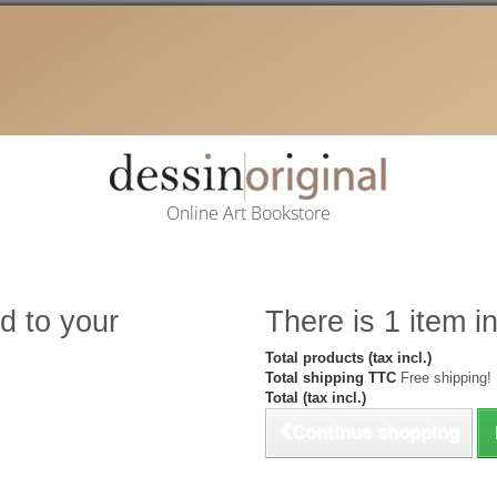
Online Art Bookstore
d to your
There is 1 item in
Total products (tax incl.)
Total shipping TTC
Free shipping!
Total (tax incl.)
Continue shopping