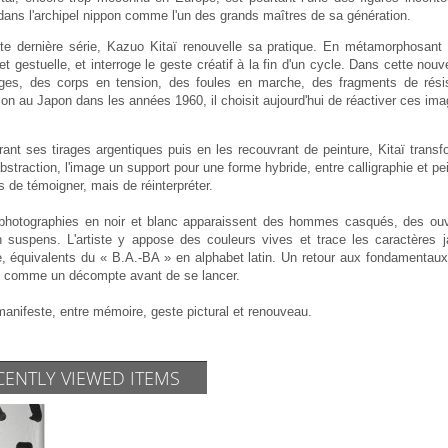
dans l'archipel nippon comme l'un des grands maîtres de sa génération.
te dernière série, Kazuo Kitaï renouvelle sa pratique. En métamorphosant 
et gestuelle, et interroge le geste créatif à la fin d'un cycle. Dans cette nouv
ges, des corps en tension, des foules en marche, des fragments de ré
ion au Japon dans les années 1960, il choisit aujourd'hui de réactiver ces ima
rant ses tirages argentiques puis en les recouvrant de peinture, Kitaï trans
bstraction, l'image un support pour une forme hybride, entre calligraphie et p
us de témoigner, mais de réinterpréter.
photographies en noir et blanc apparaissent des hommes casqués, des ouvri
n suspens. L'artiste y appose des couleurs vives et trace les caractères
e, équivalents du « B.A.-BA » en alphabet latin. Un retour aux fondamentaux,
 comme un décompte avant de se lancer.
manifeste, entre mémoire, geste pictural et renouveau.
CENTLY VIEWED ITEMS