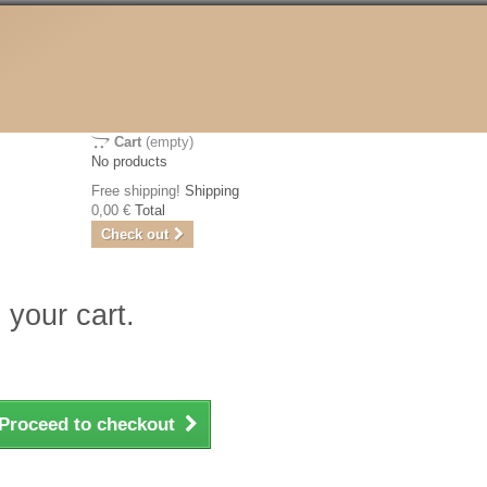
Cart
(empty)
No products
Free shipping!
Shipping
0,00 €
Total
Check out
 your cart.
Proceed to checkout