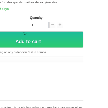
e l'un des grands maîtres de sa génération.
0 days
Quantity:
Add to cart
ing on any order over 35€ in France
urnables de la photographie documentaire japonaise et est