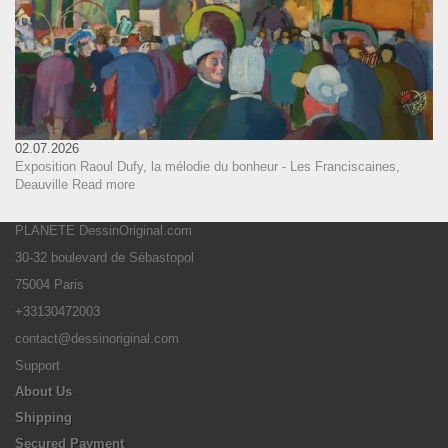
02.07.2026
Exposition Raoul Dufy, la mélodie du bonheur - Les Franciscaines,
Deauville
Read more
PLANETE DessinOriginal.com
30-32 boulevard de Sébastopol
75004 Paris
+33130472003
contact@dessinoriginal.com
Support
About Us
Shipping
Secured Payment