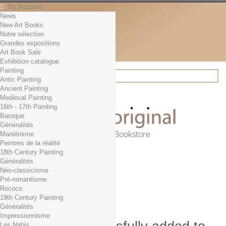
My Account
News
Contact
New Art Books
English
Notre sélection
English
Grandes expositions
Français
Art Book Sale
News
Exhibition catalogue
Painting
Antic Painting
Ancient Painting
Search
Medieval Painting
16th - 17th Painting
Baroque
Généralités
Online Art Bookstore
Maniérisme
Peintres de la réalité
Cart
(empty)
18th Century Painting
No products
Généralités
Néo-classicisme
Free shipping!
Shipping
Pré-romantisme
0,00 €
Total
Rococo
Check out
19th Century Painting
Généralités
Impressionnisme
Les Nabis