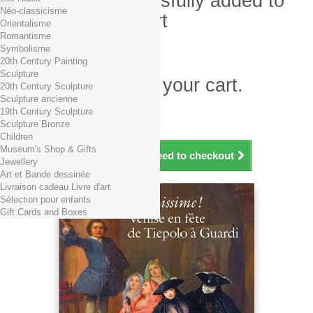
Product successfully added to
Néo-classicisme
your shopping cart
Orientalisme
Romantisme
Quantity
Symbolisme
Total
20th Century Painting
Sculpture
There is 1 item in your cart.
20th Century Sculpture
Sculpture ancienne
Total products (tax incl.)
19th Century Sculpture
Total shipping TTC
Free shipping!
Sculpture Bronze
Total (tax incl.)
Children
Museum's Shop & Gifts
Continue shopping
Proceed to checkout
Jewellery
Art et Bande dessinée
Livraison cadeau Livre d'art
Sélection pour enfants
Gift Cards and Boxes