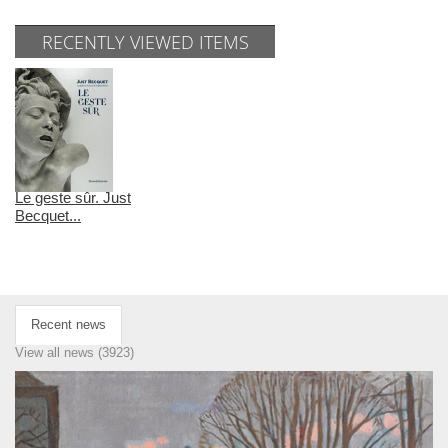
RECENTLY VIEWED ITEMS
Le geste sûr. Just
Becquet...
Recent news
View all news (3923)