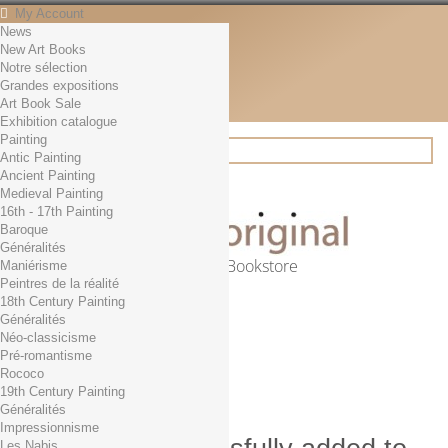
My Account
News
Contact
New Art Books
English
Notre sélection
English
Grandes expositions
Français
Art Book Sale
News
Exhibition catalogue
Painting
Antic Painting
Ancient Painting
Search
Medieval Painting
16th - 17th Painting
Baroque
Généralités
Online Art Bookstore
Maniérisme
Peintres de la réalité
Cart
(empty)
18th Century Painting
No products
Généralités
Néo-classicisme
Free shipping!
Shipping
Pré-romantisme
0,00 €
Total
Rococo
Check out
19th Century Painting
Généralités
Impressionnisme
Les Nabis