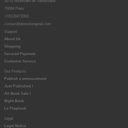
30-32 boulevard de Sébastopol
75004 Paris
+33130472003
contact@dessinoriginal.com
Support
About Us
Shipping
Secured Payment
Customer Service
Our Products
Publish a annoucement
Just Published !
Art Book Sale !
Night Book
Le Playbook
Legal
Legal Notice