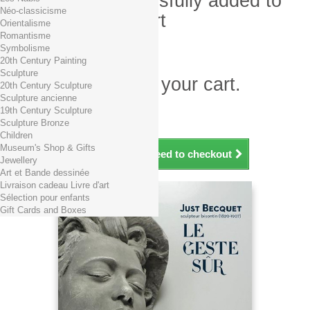
Product successfully added to
Néo-classicisme
your shopping cart
Orientalisme
Romantisme
Quantity
Symbolisme
Total
20th Century Painting
Sculpture
There is 1 item in your cart.
20th Century Sculpture
Sculpture ancienne
Total products (tax incl.)
19th Century Sculpture
Total shipping TTC
Free shipping!
Sculpture Bronze
Total (tax incl.)
Children
Museum's Shop & Gifts
Continue shopping
Proceed to checkout
Jewellery
Art et Bande dessinée
Livraison cadeau Livre d'art
Sélection pour enfants
Gift Cards and Boxes