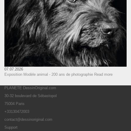
07.07.2026
Exposition Modèle animal - 200 ans de photographie
Read more
PLANETE DessinOriginal.com
30-32 boulevard de Sébastopol
75004 Paris
+33130472003
contact@dessinoriginal.com
Support