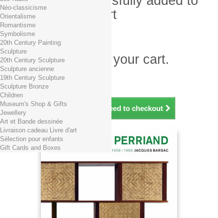
Product successfully added to
Néo-classicisme
your shopping cart
Orientalisme
Romantisme
Quantity
Symbolisme
Total
20th Century Painting
Sculpture
There is 1 item in your cart.
20th Century Sculpture
Sculpture ancienne
Total products (tax incl.)
19th Century Sculpture
Total shipping TTC
Free shipping!
Sculpture Bronze
Total (tax incl.)
Children
Museum's Shop & Gifts
Continue shopping
Proceed to checkout
Jewellery
Art et Bande dessinée
Livraison cadeau Livre d'art
Sélection pour enfants
Gift Cards and Boxes