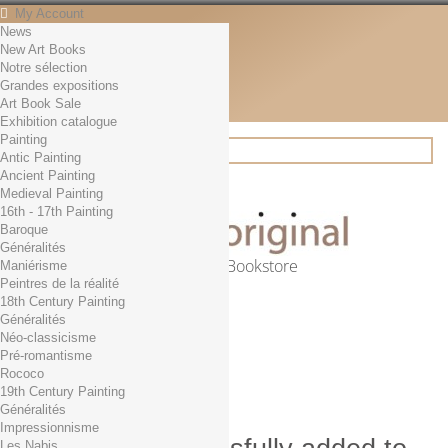
My Account
News
Contact
New Art Books
English
Notre sélection
English
Grandes expositions
Français
Art Book Sale
News
Exhibition catalogue
Painting
Antic Painting
Ancient Painting
Search
Medieval Painting
16th - 17th Painting
Baroque
Généralités
Online Art Bookstore
Maniérisme
Peintres de la réalité
Cart
(empty)
18th Century Painting
No products
Généralités
Néo-classicisme
Free shipping!
Shipping
Pré-romantisme
0,00 €
Total
Rococo
Check out
19th Century Painting
Généralités
Impressionnisme
Les Nabis