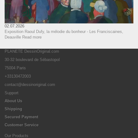
02.07.2026
Exposition Raoul Dufy, la mélodie du bonheur - Les Franciscaines,
Deauville
Read more
PLANETE DessinOriginal.com
30-32 boulevard de Sébastopol
75004 Paris
+33130472003
contact@dessinoriginal.com
Support
About Us
Shipping
Secured Payment
Customer Service
Our Products