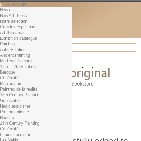
My Account
News
Contact
New Art Books
English
Notre sélection
English
Grandes expositions
Français
Art Book Sale
News
Exhibition catalogue
Painting
Antic Painting
Ancient Painting
Search
Medieval Painting
16th - 17th Painting
Baroque
Généralités
Online Art Bookstore
Maniérisme
Peintres de la réalité
Cart
(empty)
18th Century Painting
No products
Généralités
Néo-classicisme
Free shipping!
Shipping
Pré-romantisme
0,00 €
Total
Rococo
Check out
19th Century Painting
Généralités
Impressionnisme
Les Nabis