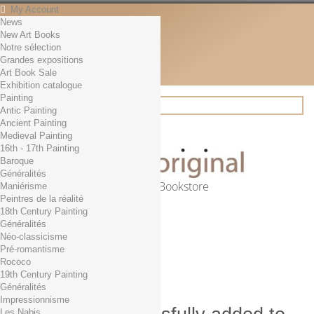
My Account
News
Contact
New Art Books
English
Notre sélection
English
Grandes expositions
Français
Art Book Sale
News
Exhibition catalogue
Painting
Antic Painting
Ancient Painting
Search
Medieval Painting
16th - 17th Painting
Baroque
Généralités
Online Art Bookstore
Maniérisme
Peintres de la réalité
Cart
(empty)
18th Century Painting
No products
Généralités
Néo-classicisme
Free shipping!
Shipping
Pré-romantisme
0,00 €
Total
Rococo
Check out
19th Century Painting
Généralités
Impressionnisme
Les Nabis