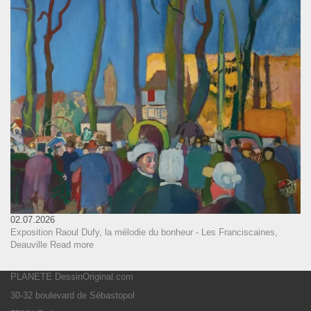
02.07.2026
Exposition Raoul Dufy, la mélodie du bonheur - Les Franciscaines,
Deauville
Read more
PLANETE DessinOriginal.com
30-32 boulevard de Sébastopol