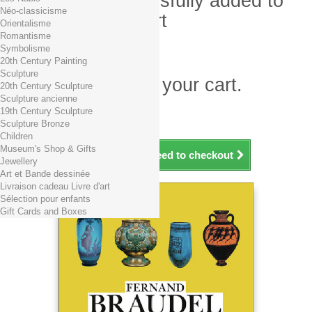
Product successfully added to
Néo-classicisme
your shopping cart
Orientalisme
Romantisme
Quantity
Symbolisme
Total
20th Century Painting
Sculpture
There is 1 item in your cart.
20th Century Sculpture
Sculpture ancienne
Total products (tax incl.)
19th Century Sculpture
Total shipping TTC
Free shipping!
Sculpture Bronze
Total (tax incl.)
Children
Museum's Shop & Gifts
Continue shopping
Proceed to checkout
Jewellery
Art et Bande dessinée
Livraison cadeau Livre d'art
Sélection pour enfants
Gift Cards and Boxes