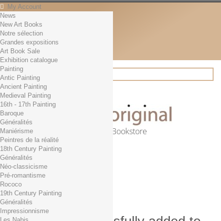
My Account
News
Contact
New Art Books
English
Notre sélection
English
Grandes expositions
Français
Art Book Sale
News
Exhibition catalogue
Painting
Antic Painting
Ancient Painting
Search
Medieval Painting
16th - 17th Painting
Baroque
Généralités
Online Art Bookstore
Maniérisme
Peintres de la réalité
Cart
(empty)
18th Century Painting
No products
Généralités
Néo-classicisme
Free shipping!
Shipping
Pré-romantisme
0,00 €
Total
Rococo
Check out
19th Century Painting
Généralités
Impressionnisme
Les Nabis