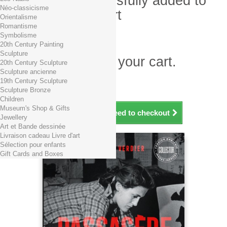
Product successfully added to
Néo-classicisme
your shopping cart
Orientalisme
Romantisme
Quantity
Symbolisme
Total
20th Century Painting
Sculpture
There is 1 item in your cart.
20th Century Sculpture
Sculpture ancienne
Total products (tax incl.)
19th Century Sculpture
Total shipping TTC
Free shipping!
Sculpture Bronze
Total (tax incl.)
Children
Museum's Shop & Gifts
Continue shopping
Proceed to checkout
Jewellery
Art et Bande dessinée
Livraison cadeau Livre d'art
Sélection pour enfants
Gift Cards and Boxes