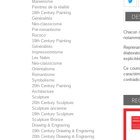
Maniérisme
Peintres de la réalité
18th Century Painting
DE
Généralités
Néo-classicisme
Pré-romantisme
Chacun d
Rococo
notamment
19th Century Painting
Généralités
Reprenan
Impressionnisme
élaborati
Les Nabis
explicité
Néo-classicisme
Ce cours,
Orientalisme
caractéri
Romantisme
contradic
Symbolisme
20th Century Painting
Architecture
Sculpture
RE
20th Century Sculpture
Sculpture ancienne
19th Century Sculpture
Sculpture Bronze
Drawing & Engraving
19th Century Drawing & Engraving
20th Century Drawing & Engraving