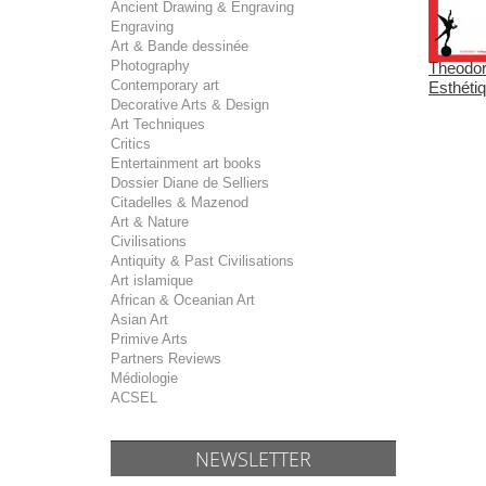
Ancient Drawing & Engraving
Engraving
Art & Bande dessinée
Photography
Theodor
Contemporary art
Esthéti
Decorative Arts & Design
Art Techniques
Critics
Entertainment art books
Dossier Diane de Selliers
Citadelles & Mazenod
Art & Nature
Civilisations
Antiquity & Past Civilisations
Art islamique
African & Oceanian Art
Asian Art
Primive Arts
Partners Reviews
Médiologie
ACSEL
NEWSLETTER