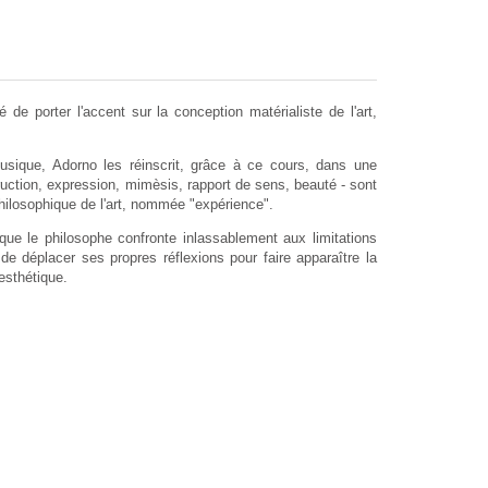
e porter l'accent sur la conception matérialiste de l'art,
usique, Adorno les réinscrit, grâce à ce cours, dans une
ruction, expression, mimèsis, rapport de sens, beauté - sont
philosophique de l'art, nommée "expérience".
e que le philosophe confronte inlassablement aux limitations
 de déplacer ses propres réflexions pour faire apparaître la
'esthétique.