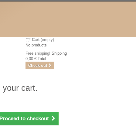
Cart
(empty)
No products
Free shipping!
Shipping
0,00 €
Total
Check out
 your cart.
Proceed to checkout