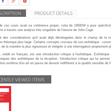
SCRIPTION
PRODUCT DETAILS
e ces cours avait sa cohérence propre, celui de 1958/59 a pour spécificité d
 à travers une analyse très singulière de l'oeuvre de John Cage.
t des considérations qu'il avait déjà développées dans le champ de la m
on théorique plus large. Certains concepts cruciaux de son esthétique - const
s de la manière la plus rigoureuse et intégrés à une interrogation proprement 
 inédit en français, est une introduction critique à l'esthétique. Esthétiqu
stiques des esthétiques de la réception. Introduction critique qui lui permet
tion extrême d'un art en passe de devenir indifférent à la qualité sensible de l
CENTLY VIEWED ITEMS