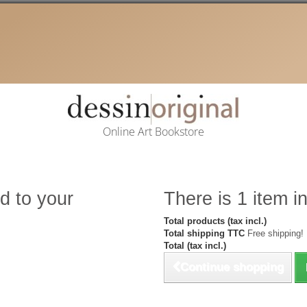
Online Art Bookstore
d to your
There is 1 item in
Total products (tax incl.)
Total shipping TTC
Free shipping!
Total (tax incl.)
Continue shopping