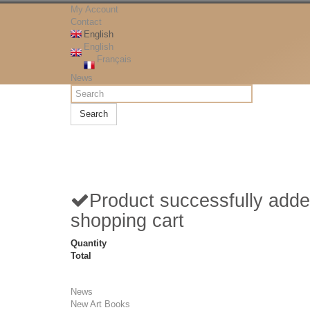
My Account
Contact
English
English
Français
News
Search
Product successfully adde
shopping cart
Quantity
Total
News
New Art Books