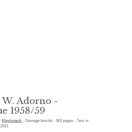
 W. Adorno -
ue 1958/59
r
Klincksieck
-
Ouvrage broché
-
363
pages -
Text in
 2021