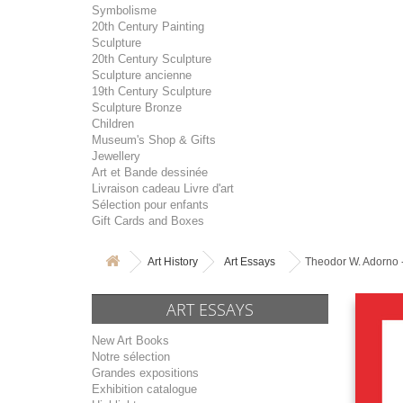
Symbolisme
20th Century Painting
Sculpture
20th Century Sculpture
Sculpture ancienne
19th Century Sculpture
Sculpture Bronze
Children
Museum's Shop & Gifts
Jewellery
Art et Bande dessinée
Livraison cadeau Livre d'art
Sélection pour enfants
Gift Cards and Boxes
Art History
Art Essays
Theodor W. Adorno 
ART ESSAYS
New Art Books
Notre sélection
Grandes expositions
Exhibition catalogue