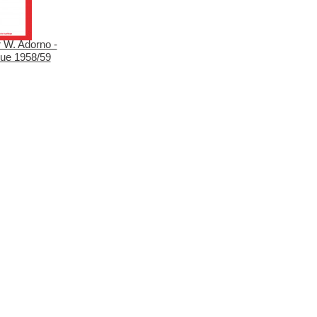
 W. Adorno -
que 1958/59