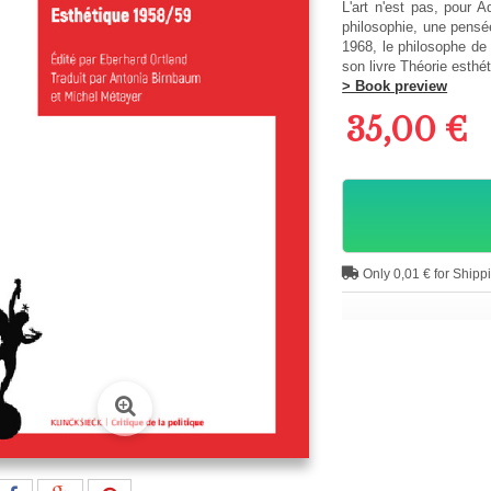
L'art n'est pas, pour A
philosophie, une pensé
1968, le philosophe de 
son livre Théorie esthé
> Book preview
35,00 €
Only 0,01 € for Shipp