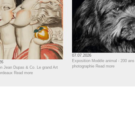
07.07.2026
Exposition Modèle animal - 200 ans
26
photographie
Read more
on Jean Dupas & Co. Le grand Art
ordeaux
Read more