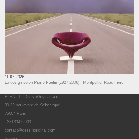
11.07.2026
Le design selon Pierre Paulin (1927-2009) - Montpellier
Read more
PLANETE DessinOriginal.com
30-32 boulevard de Sébastopol
75004 Paris
+33130472003
contact@dessinoriginal.com
Support