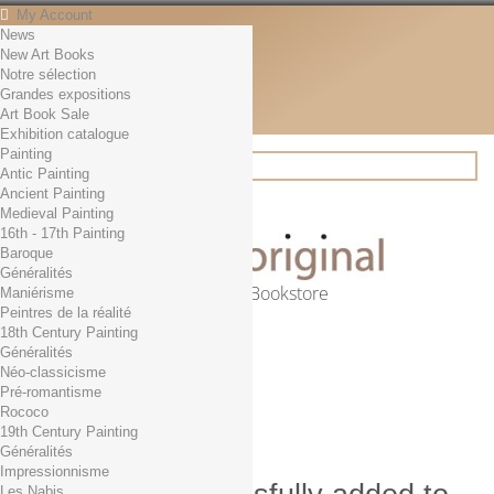
My Account
News
Contact
New Art Books
English
Notre sélection
English
Grandes expositions
Français
Art Book Sale
News
Exhibition catalogue
Painting
Antic Painting
Ancient Painting
Search
Medieval Painting
16th - 17th Painting
Baroque
Généralités
Online Art Bookstore
Maniérisme
Peintres de la réalité
Cart
(empty)
18th Century Painting
No products
Généralités
Néo-classicisme
Free shipping!
Shipping
Pré-romantisme
0,00 €
Total
Rococo
Check out
19th Century Painting
Généralités
Impressionnisme
Les Nabis