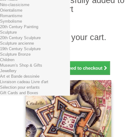
Product successfully added to
Néo-classicisme
your shopping cart
Orientalisme
Romantisme
Quantity
Symbolisme
Total
20th Century Painting
Sculpture
There is 1 item in your cart.
20th Century Sculpture
Sculpture ancienne
Total products (tax incl.)
19th Century Sculpture
Total shipping TTC
Free shipping!
Sculpture Bronze
Total (tax incl.)
Children
Museum's Shop & Gifts
Continue shopping
Proceed to checkout
Jewellery
Art et Bande dessinée
Livraison cadeau Livre d'art
Sélection pour enfants
Gift Cards and Boxes