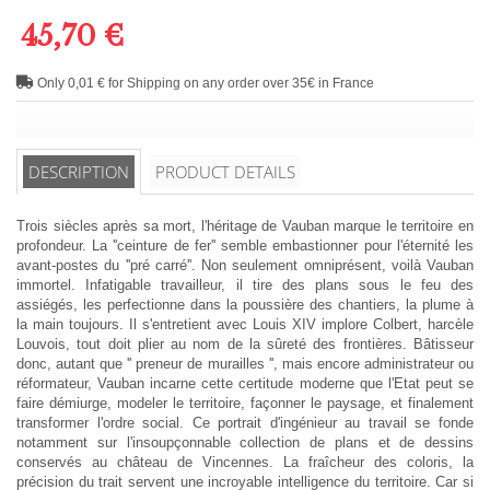
45,70 €
Only 0,01 € for Shipping on any order over 35€ in France
DESCRIPTION
PRODUCT DETAILS
Trois siècles après sa mort, l'héritage de Vauban marque le territoire en
profondeur. La ''ceinture de fer'' semble embastionner pour l'éternité les
avant-postes du ''pré carré''. Non seulement omniprésent, voilà Vauban
immortel. Infatigable travailleur, il tire des plans sous le feu des
assiégés, les perfectionne dans la poussière des chantiers, la plume à
la main toujours. Il s'entretient avec Louis XIV implore Colbert, harcèle
Louvois, tout doit plier au nom de la sûreté des frontières. Bâtisseur
donc, autant que '' preneur de murailles '', mais encore administrateur ou
réformateur, Vauban incarne cette certitude moderne que l'Etat peut se
faire démiurge, modeler le territoire, façonner le paysage, et finalement
transformer l'ordre social. Ce portrait d'ingénieur au travail se fonde
notamment sur l'insoupçonnable collection de plans et de dessins
conservés au château de Vincennes. La fraîcheur des coloris, la
précision du trait servent une incroyable intelligence du territoire. Car si