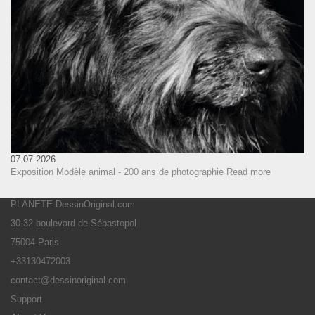
07.07.2026
Exposition Modèle animal - 200 ans de photographie
Read more
PLANETE DessinOriginal.com
30-32 boulevard de Sébastopol
75004 Paris
+33130472003
contact@dessinoriginal.com
Support