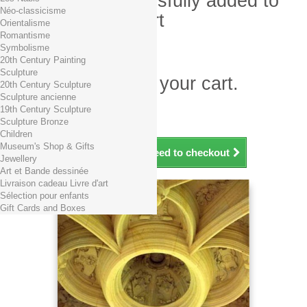
Product successfully added to
Néo-classicisme
your shopping cart
Orientalisme
Romantisme
Quantity
Symbolisme
Total
20th Century Painting
Sculpture
There is 1 item in your cart.
20th Century Sculpture
Sculpture ancienne
Total products (tax incl.)
19th Century Sculpture
Total shipping TTC
Free shipping!
Sculpture Bronze
Total (tax incl.)
Children
Museum's Shop & Gifts
Continue shopping
Proceed to checkout
Jewellery
Art et Bande dessinée
Livraison cadeau Livre d'art
Sélection pour enfants
Gift Cards and Boxes