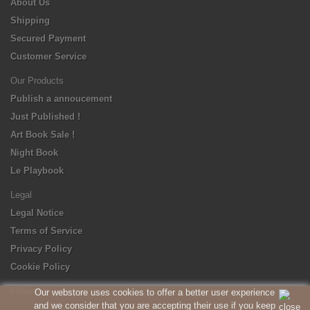
About Us
Shipping
Secured Payment
Customer Service
Our Products
Publish a annoucement
Just Published !
Art Book Sale !
Night Book
Le Playbook
Legal
Legal Notice
Terms of Service
Privacy Policy
Cookie Policy
Follow us
Our webstore uses cookies to offer a better user experience
and we consider that you are accepting their use if you keep