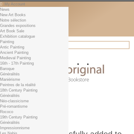
My Account
News
Contact
New Art Books
English
Notre sélection
English
Grandes expositions
Français
Art Book Sale
News
Exhibition catalogue
Painting
Antic Painting
Ancient Painting
Search
Medieval Painting
16th - 17th Painting
Baroque
Généralités
Online Art Bookstore
Maniérisme
Peintres de la réalité
Cart
(empty)
18th Century Painting
No products
Généralités
Néo-classicisme
Free shipping!
Shipping
Pré-romantisme
0,00 €
Total
Rococo
Check out
19th Century Painting
Généralités
Impressionnisme
Les Nabis