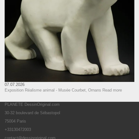
07.07.2026
Exposition Réalisme animal - Musée Courbet, Ornans
Read more
PLANETE DessinOriginal.com
30-32 boulevard de Sébastopol
75004 Paris
+33130472003
contact@dessinoriginal.com