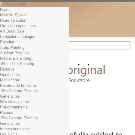
My Account
News
Contact
New Art Books
English
Notre sélection
English
Grandes expositions
Français
Art Book Sale
News
Exhibition catalogue
Painting
Antic Painting
Ancient Painting
Search
Medieval Painting
16th - 17th Painting
Baroque
Généralités
Online Art Bookstore
Maniérisme
Peintres de la réalité
Cart
(empty)
18th Century Painting
No products
Généralités
Néo-classicisme
Free shipping!
Shipping
Pré-romantisme
0,00 €
Total
Rococo
Check out
19th Century Painting
Généralités
Impressionnisme
Les Nabis