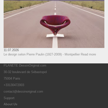
11.07.2026
Le design selon Pierre Paulin (1927-2009) - Montpellier
Read more
PLANETE DessinOriginal.com
30-32 boulevard de Sébastopol
75004 Paris
+33130472003
contact@dessinoriginal.com
Support
About Us