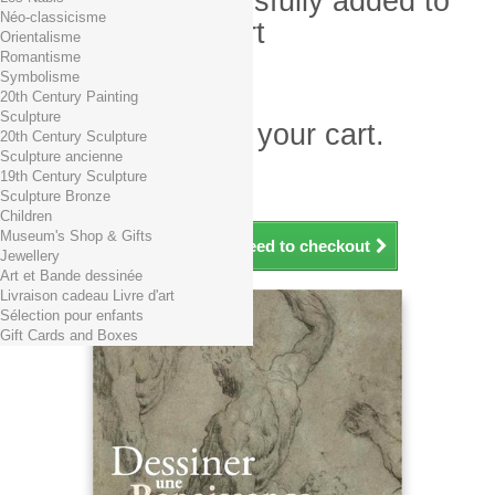
Product successfully added to
Néo-classicisme
your shopping cart
Orientalisme
Romantisme
Quantity
Symbolisme
Total
20th Century Painting
Sculpture
There is 1 item in your cart.
20th Century Sculpture
Sculpture ancienne
Total products (tax incl.)
19th Century Sculpture
Total shipping TTC
Free shipping!
Sculpture Bronze
Total (tax incl.)
Children
Museum's Shop & Gifts
Continue shopping
Proceed to checkout
Jewellery
Art et Bande dessinée
Livraison cadeau Livre d'art
Sélection pour enfants
Gift Cards and Boxes