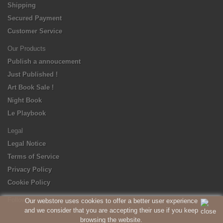
Shipping
Secured Payment
Customer Service
Our Products
Publish a annoucement
Just Published !
Art Book Sale !
Night Book
Le Playbook
Legal
Legal Notice
Terms of Service
Privacy Policy
Cookie Policy
Follow us
Our webstore uses cookies to offer a better user experience
and we consider that you are accepting their use if you keep
browsing the website.