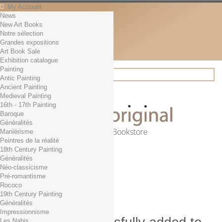
My Account
News
Contact
New Art Books
English
Notre sélection
English
Grandes expositions
Français
Art Book Sale
News
Exhibition catalogue
Painting
Antic Painting
Ancient Painting
Search
Medieval Painting
16th - 17th Painting
Baroque
Généralités
Online Art Bookstore
Maniérisme
Peintres de la réalité
Cart
(empty)
18th Century Painting
No products
Généralités
Néo-classicisme
Free shipping!
Shipping
Pré-romantisme
0,00 €
Total
Rococo
Check out
19th Century Painting
Généralités
Impressionnisme
Les Nabis